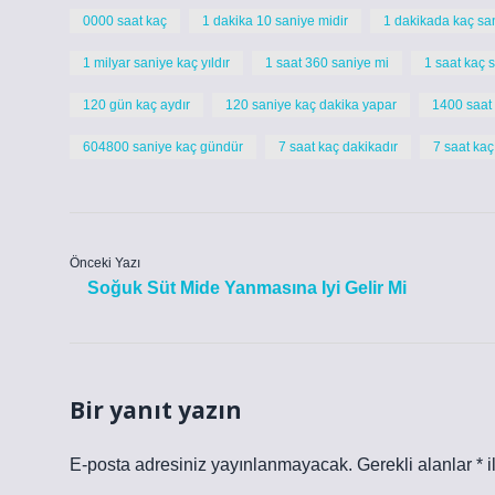
0000 saat kaç
1 dakika 10 saniye midir
1 dakikada kaç sa
1 milyar saniye kaç yıldır
1 saat 360 saniye mi
1 saat kaç 
120 gün kaç aydır
120 saniye kaç dakika yapar
1400 saat
604800 saniye kaç gündür
7 saat kaç dakikadır
7 saat kaç
Önceki Yazı
Soğuk Süt Mide Yanmasına Iyi Gelir Mi
Bir yanıt yazın
E-posta adresiniz yayınlanmayacak.
Gerekli alanlar
*
i