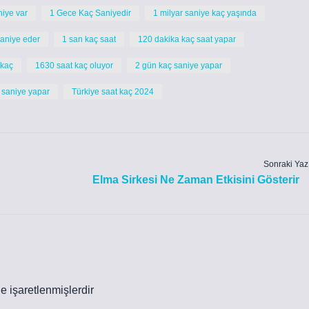
niye var
1 Gece Kaç Saniyedir
1 milyar saniye kaç yaşında
saniye eder
1 san kaç saat
120 dakika kaç saat yapar
 kaç
1630 saat kaç oluyor
2 gün kaç saniye yapar
 saniye yapar
Türkiye saat kaç 2024
Sonraki Yaz
Elma Sirkesi Ne Zaman Etkisini Gösterir
le işaretlenmişlerdir