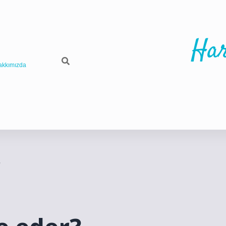
Har
akkımızda
r