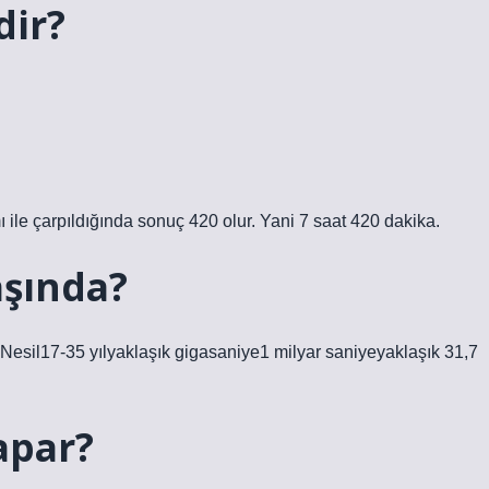
dir?
ile çarpıldığında sonuç 420 olur. Yani 7 saat 420 dakika.
aşında?
lNesil17-35 yılyaklaşık gigasaniye1 milyar saniyeyaklaşık 31,7
apar?