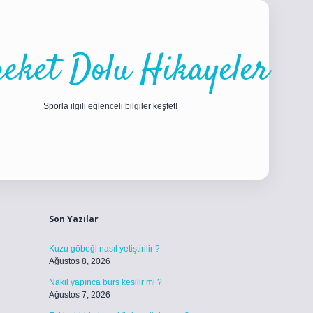
eket Dolu Hikayeler
Sporla ilgili eğlenceli bilgiler keşfet!
Sidebar
ilbet
betci
piabellacasino sitesi
https://www.betexper.xyz/
betci.c
Son Yazılar
Kuzu göbeği nasıl yetiştirilir ?
Ağustos 8, 2026
Nakil yapınca burs kesilir mi ?
Ağustos 7, 2026