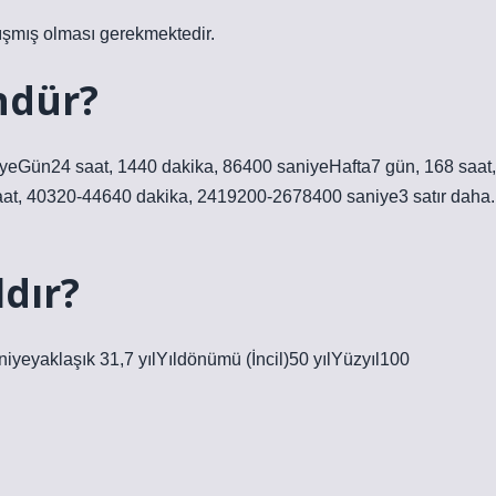
lışmış olması gerekmektedir.
ndür?
yeGün24 saat, 1440 dakika, 86400 saniyeHafta7 gün, 168 saat,
at, 40320-44640 dakika, 2419200-2678400 saniye3 satır daha.
ldır?
yeyaklaşık 31,7 yılYıldönümü (İncil)50 yılYüzyıl100