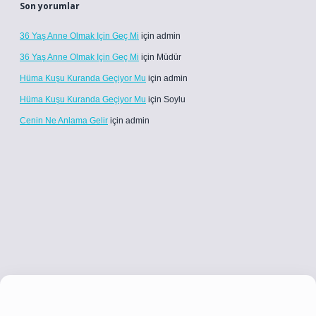
Son yorumlar
36 Yaş Anne Olmak Için Geç Mi
için
admin
36 Yaş Anne Olmak Için Geç Mi
için
Müdür
Hüma Kuşu Kuranda Geçiyor Mu
için
admin
Hüma Kuşu Kuranda Geçiyor Mu
için
Soylu
Cenin Ne Anlama Gelir
için
admin
xyz/
betci.co
betci giriş
betci giriş
hiltonbet yeni giriş