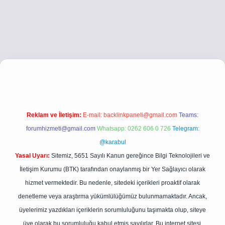
co
betci giriş
betci giriş
hiltonbet yeni giriş
Reklam ve İletişim:
E-mail:
backlinkpaneli@gmail.com
Teams:
forumhizmeti@gmail.com
Whatsapp: 0262 606 0 726
Telegram:
@karabul
Yasal Uyarı:
Sitemiz, 5651 Sayılı Kanun gereğince Bilgi Teknolojileri ve
İletişim Kurumu (BTK) tarafından onaylanmış bir Yer Sağlayıcı olarak
hizmet vermektedir. Bu nedenle, sitedeki içerikleri proaktif olarak
denetleme veya araştırma yükümlülüğümüz bulunmamaktadır. Ancak,
üyelerimiz yazdıkları içeriklerin sorumluluğunu taşımakta olup, siteye
üye olarak bu sorumluluğu kabul etmiş sayılırlar. Bu internet sitesi,