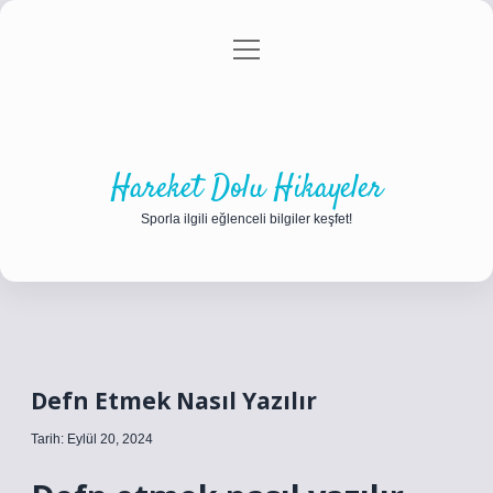
menüyü
Anasayfa
Gizlilik Politikası
Yasal Uyarı
aç
Hakkımızda
Hareket Dolu Hikayeler
Sporla ilgili eğlenceli bilgiler keşfet!
Defn Etmek Nasıl Yazılır
Tarih: Eylül 20, 2024