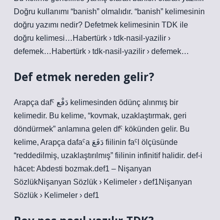
Doğru kullanımı “banish” olmalıdır. “banish” kelimesinin
doğru yazımı nedir? Defetmek kelimesinin TDK ile
doğru kelimesi…Habertürk › tdk-nasil-yazilir ›
defemek…Habertürk › tdk-nasil-yazilir › defemek…
Def etmek nereden gelir?
Arapça dafˁ دَفْع kelimesinden ödünç alınmış bir
kelimedir. Bu kelime, “kovmak, uzaklaştırmak, geri
döndürmek” anlamına gelen dfˁ kökünden gelir. Bu
kelime, Arapça dafaˁa دَفَعَ fiilinin faˁl ölçüsünde
“reddedilmiş, uzaklaştırılmış” fiilinin infinitif halidir. def-i
hācet: Abdesti bozmak.def1 – Nişanyan
SözlükNişanyan Sözlük › Kelimeler › def1Nişanyan
Sözlük › Kelimeler › def1