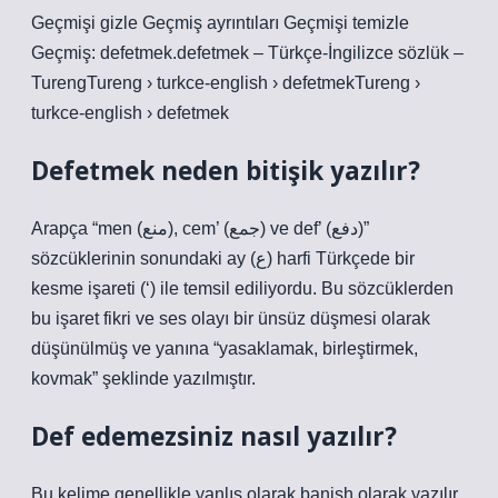
Geçmişi gizle Geçmiş ayrıntıları Geçmişi temizle
Geçmiş: defetmek.defetmek – Türkçe-İngilizce sözlük –
TurengTureng › turkce-english › defetmekTureng ›
turkce-english › defetmek
Defetmek neden bitişik yazılır?
Arapça “men (منع), cem’ (جمع) ve def’ (دفع)”
sözcüklerinin sonundaki ay (ع) harfi Türkçede bir
kesme işareti (‘) ile temsil ediliyordu. Bu sözcüklerden
bu işaret fikri ve ses olayı bir ünsüz düşmesi olarak
düşünülmüş ve yanına “yasaklamak, birleştirmek,
kovmak” şeklinde yazılmıştır.
Def edemezsiniz nasıl yazılır?
Bu kelime genellikle yanlış olarak banish olarak yazılır.