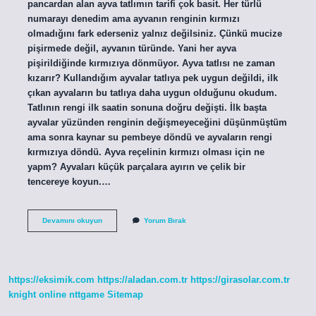
pancardan alan ayva tatlımın tarifi çok basit. Her türlü
numarayı denedim ama ayvanın renginin kırmızı
olmadığını fark ederseniz yalnız değilsiniz. Çünkü mucize
pişirmede değil, ayvanın türünde. Yani her ayva
pişirildiğinde kırmızıya dönmüyor. Ayva tatlısı ne zaman
kızarır? Kullandığım ayvalar tatlıya pek uygun değildi, ilk
çıkan ayvaların bu tatlıya daha uygun olduğunu okudum.
Tatlının rengi ilk saatin sonuna doğru değişti. İlk başta
ayvalar yüzünden renginin değişmeyeceğini düşünmüştüm
ama sonra kaynar su pembeye döndü ve ayvaların rengi
kırmızıya döndü. Ayva reçelinin kırmızı olması için ne
yapm? Ayvaları küçük parçalara ayırın ve çelik bir
tencereye koyun.…
Ayva
Devamını okuyun
Yorum Bırak
Tatlısı
Nasıl
Kırmızı
Renk
Olur
https://eksimik.com
https://aladan.com.tr
https://girasolar.com.tr
knight online
nttgame
Sitemap