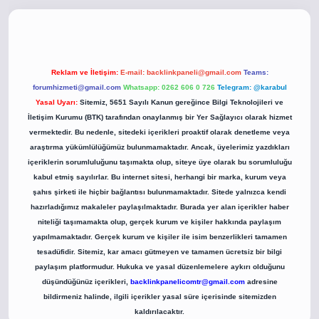
.co
betci giriş
betci giriş
hiltonbet yeni giriş
Reklam ve İletişim:
E-mail:
backlinkpaneli@gmail.com
Teams:
forumhizmeti@gmail.com
Whatsapp: 0262 606 0 726
Telegram: @karabul
Yasal Uyarı:
Sitemiz, 5651 Sayılı Kanun gereğince Bilgi Teknolojileri ve
İletişim Kurumu (BTK) tarafından onaylanmış bir Yer Sağlayıcı olarak hizmet
vermektedir. Bu nedenle, sitedeki içerikleri proaktif olarak denetleme veya
araştırma yükümlülüğümüz bulunmamaktadır. Ancak, üyelerimiz yazdıkları
içeriklerin sorumluluğunu taşımakta olup, siteye üye olarak bu sorumluluğu
kabul etmiş sayılırlar. Bu internet sitesi, herhangi bir marka, kurum veya
şahıs şirketi ile hiçbir bağlantısı bulunmamaktadır. Sitede yalnızca kendi
hazırladığımız makaleler paylaşılmaktadır. Burada yer alan içerikler haber
niteliği taşımamakta olup, gerçek kurum ve kişiler hakkında paylaşım
yapılmamaktadır. Gerçek kurum ve kişiler ile isim benzerlikleri tamamen
tesadüfidir. Sitemiz, kar amacı gütmeyen ve tamamen ücretsiz bir bilgi
paylaşım platformudur. Hukuka ve yasal düzenlemelere aykırı olduğunu
düşündüğünüz içerikleri,
backlinkpanelicomtr@gmail.com
adresine
bildirmeniz halinde, ilgili içerikler yasal süre içerisinde sitemizden
kaldırılacaktır.