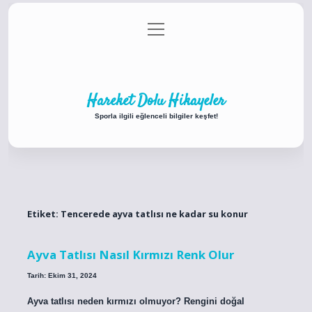
menüyü
Anasayfa
Gizlilik Politikası
Yasal Uyarı
aç
Hakkımızda
Hareket Dolu Hikayeler
Sporla ilgili eğlenceli bilgiler keşfet!
Etiket:
Tencerede ayva tatlısı ne kadar su konur
Ayva Tatlısı Nasıl Kırmızı Renk Olur
Tarih: Ekim 31, 2024
Ayva tatlısı neden kırmızı olmuyor? Rengini doğal