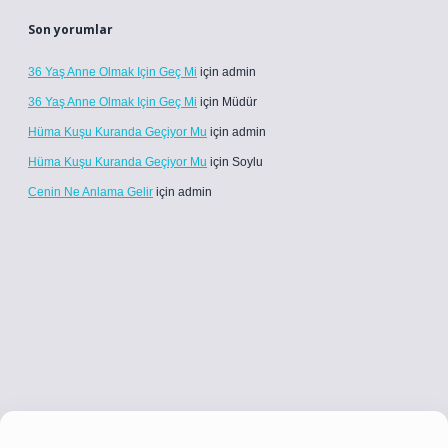
Son yorumlar
36 Yaş Anne Olmak Için Geç Mi
için
admin
36 Yaş Anne Olmak Için Geç Mi
için
Müdür
Hüma Kuşu Kuranda Geçiyor Mu
için
admin
Hüma Kuşu Kuranda Geçiyor Mu
için
Soylu
Cenin Ne Anlama Gelir
için
admin
ci.co
betci giriş
betci giriş
hiltonbet yeni giriş