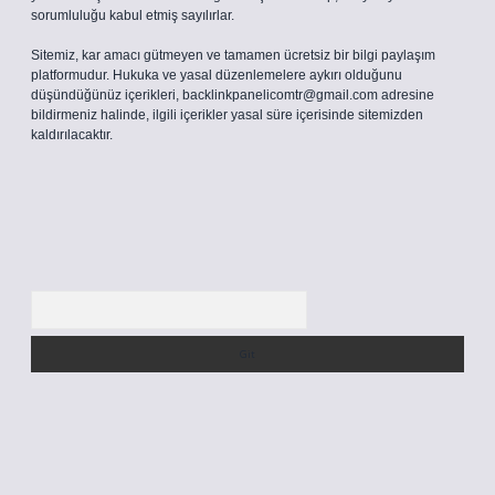
sorumluluğu kabul etmiş sayılırlar.
Sitemiz, kar amacı gütmeyen ve tamamen ücretsiz bir bilgi paylaşım
platformudur. Hukuka ve yasal düzenlemelere aykırı olduğunu
düşündüğünüz içerikleri,
backlinkpanelicomtr@gmail.com
adresine
bildirmeniz halinde, ilgili içerikler yasal süre içerisinde sitemizden
kaldırılacaktır.
Arama