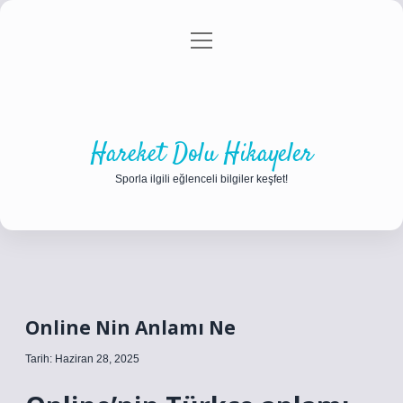
menüyü
Anasayfa
Gizlilik Politikası
Yasal Uyarı
aç
Hakkımızda
Hareket Dolu Hikayeler
Sporla ilgili eğlenceli bilgiler keşfet!
Online Nin Anlamı Ne
Tarih: Haziran 28, 2025