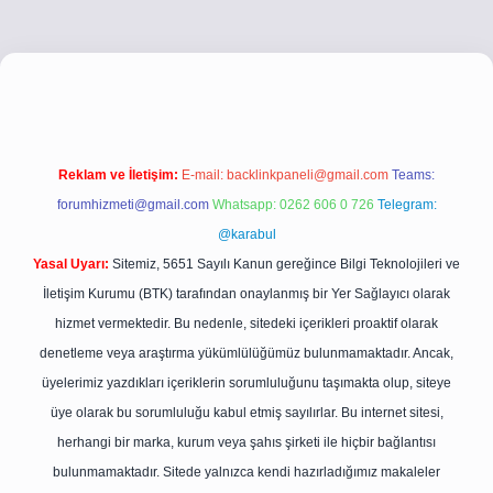
ci.co
betci giriş
betci giriş
hiltonbet yeni giriş
Reklam ve İletişim:
E-mail:
backlinkpaneli@gmail.com
Teams:
forumhizmeti@gmail.com
Whatsapp: 0262 606 0 726
Telegram:
@karabul
Yasal Uyarı:
Sitemiz, 5651 Sayılı Kanun gereğince Bilgi Teknolojileri ve
İletişim Kurumu (BTK) tarafından onaylanmış bir Yer Sağlayıcı olarak
hizmet vermektedir. Bu nedenle, sitedeki içerikleri proaktif olarak
denetleme veya araştırma yükümlülüğümüz bulunmamaktadır. Ancak,
üyelerimiz yazdıkları içeriklerin sorumluluğunu taşımakta olup, siteye
üye olarak bu sorumluluğu kabul etmiş sayılırlar. Bu internet sitesi,
herhangi bir marka, kurum veya şahıs şirketi ile hiçbir bağlantısı
bulunmamaktadır. Sitede yalnızca kendi hazırladığımız makaleler