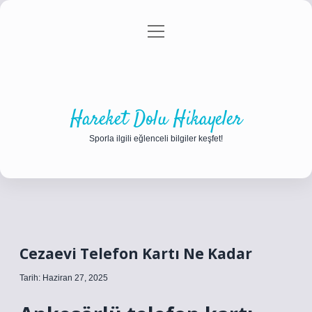
menüyü
Anasayfa
Gizlilik Politikası
Yasal Uyarı
aç
Hakkımızda
Hareket Dolu Hikayeler
Sporla ilgili eğlenceli bilgiler keşfet!
Cezaevi Telefon Kartı Ne Kadar
Tarih: Haziran 27, 2025