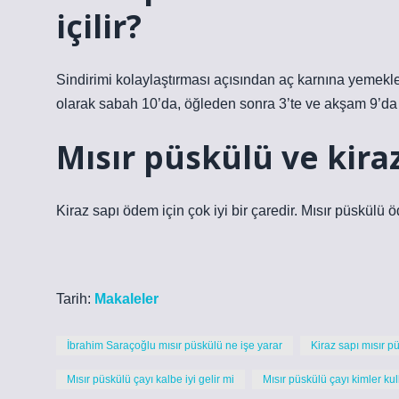
içilir?
Sindirimi kolaylaştırması açısından aç karnına yemekl
olarak sabah 10’da, öğleden sonra 3’te ve akşam 9’da 
Mısır püskülü ve kiraz
Kiraz sapı ödem için çok iyi bir çaredir. Mısır püskülü öd
Tarih:
Makaleler
İbrahim Saraçoğlu mısır püskülü ne işe yarar
Kiraz sapı mısır p
Mısır püskülü çayı kalbe iyi gelir mi
Mısır püskülü çayı kimler k