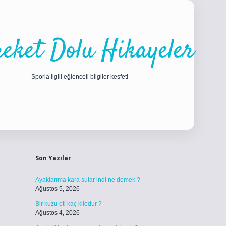
eket Dolu Hikayeler
Sporla ilgili eğlenceli bilgiler keşfet!
Sidebar
ilbet
betci
piabellacasino sitesi
https://www.betexper.xyz/
betci
Son Yazılar
Ayaklarıma kara sular indi ne demek ?
Ağustos 5, 2026
Bir kuzu eti kaç kilodur ?
Ağustos 4, 2026