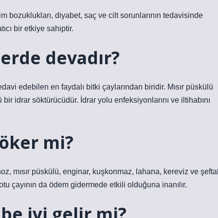
rim bozuklukları, diyabet, saç ve cilt sorunlarının tedavisinde
ıcı bir etkiye sahiptir.
derde devadır?
tedavi edebilen en faydalı bitki çaylarından biridir. Mısır püskülü
 bir idrar söktürücüdür. İdrar yolu enfeksiyonlarını ve iltihabını
öker mi?
, mısır püskülü, enginar, kuşkonmaz, lahana, kereviz ve şeftal
n otu çayının da ödem gidermede etkili olduğuna inanılır.
be iyi gelir mi?