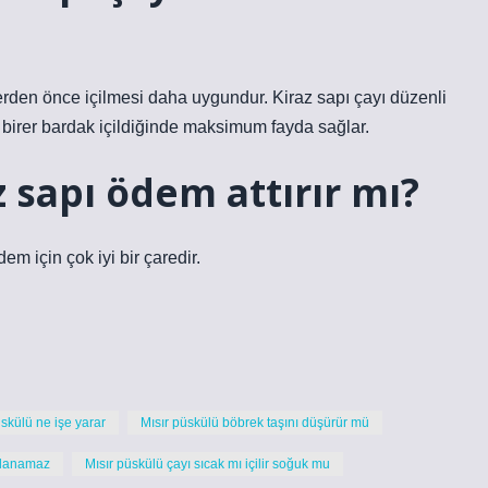
erden önce içilmesi daha uygundur. Kiraz sapı çayı düzenli
birer bardak içildiğinde maksimum fayda sağlar.
 sapı ödem attırır mı?
em için çok iyi bir çaredir.
üskülü ne işe yarar
Mısır püskülü böbrek taşını düşürür mü
ullanamaz
Mısır püskülü çayı sıcak mı içilir soğuk mu