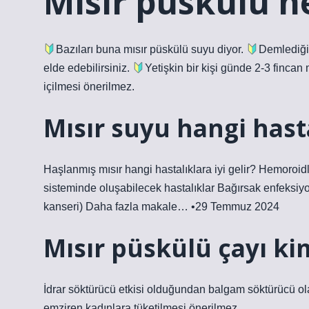
Mısır püskülü ne
Bazıları buna mısır püskülü suyu diyor.
Demlediğin
elde edebilirsiniz.
Yetişkin bir kişi günde 2-3 finca
içilmesi önerilmez.
Mısır suyu hangi hasta
Haşlanmış mısır hangi hastalıklara iyi gelir? Hemoroidl
sisteminde oluşabilecek hastalıklar Bağırsak enfeksiy
kanseri) Daha fazla makale… •29 Temmuz 2024
Mısır püskülü çayı k
İdrar söktürücü etkisi olduğundan balgam söktürücü ola
emziren kadınlara tüketilmesi önerilmez.