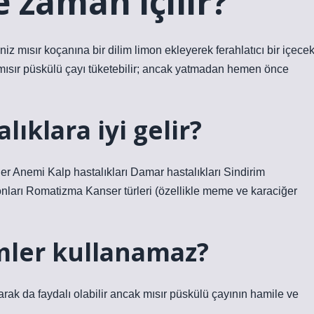
 zaman içilir?
iz mısır koçanına bir dilim limon ekleyerek ferahlatıcı bir içece
n mısır püskülü çayı tüketebilir; ancak yatmadan hemen önce
lıklara iyi gelir?
er Anemi Kalp hastalıkları Damar hastalıkları Sindirim
onları Romatizma Kanser türleri (özellikle meme ve karaciğer
imler kullanamaz?
rak da faydalı olabilir ancak mısır püskülü çayının hamile ve