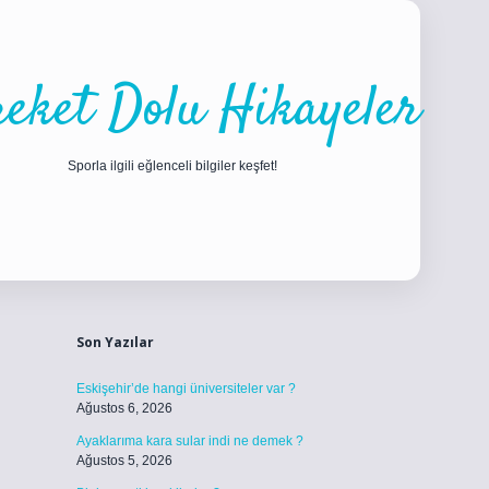
eket Dolu Hikayeler
Sporla ilgili eğlenceli bilgiler keşfet!
Sidebar
ilbet
betci
piabellacasino sitesi
https://www.betexper.xyz/
betci.c
Son Yazılar
Eskişehir’de hangi üniversiteler var ?
Ağustos 6, 2026
Ayaklarıma kara sular indi ne demek ?
Ağustos 5, 2026