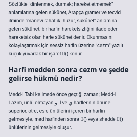
Sözlükte “dinlenmek, durmak; hareket etmemek”
anlamlarına gelen sükûnet, Arapça gramer ve tecvid
ilminde “manevi rahatlık, huzur, sükûnet” anlamına
gelen sükûnet, bir harfin hareketsizliğini ifade eder;
hareketsiz olan harfe sükûnet denir. Okunmasını
kolaylaştırmak için sessiz harfin üzerine “cezm” yazılı
küçük yuvarlak bir işaret (ْ) konur.
Harfi medden sonra cezm ve şedde
gelirse hükmü nedir?
Medd-i Tabi kelimede önce geçtiği zaman; Medd-i
Lazım, ünlü olmayan ا, و ve ي harflerinin önüne
superior, otre, esre ünlülerini içeren bir harfin
gelmesiyle, med harfinden sonra (ْ) veya shedde (ّ)
ünlülerinin gelmesiyle oluşur.