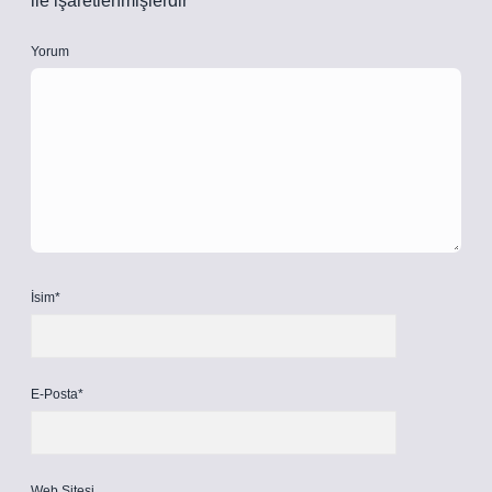
ile işaretlenmişlerdir
Yorum
İsim*
E-Posta*
Web Sitesi