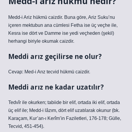
Medd-i arız hükmü nedir?
Medd-i Ariz hükmü caizdir. Buna göre, Ariz Suku’nu
içeren mektubun ana cümlesi Fetha ise üç veçhe ile,
Kesra ise dört ve Damme ise yedi veçheden (şekil)
herhangi biriyle okumak caizdir.
Meddi arız geçilirse ne olur?
Cevap: Med-i Arız tecvid hükmü caizdir.
Meddi arız ne kadar uzatılır?
Tedvîr ile okurken; tabiide bir elif, ortada iki elif, ortada
üç elif ile; Medd-i lâzım, dört elif uzatılarak okunur (bk.
Karaçam, Kur’an-ı Kerîm’in Faziletleri, 176-178; Gülle,
Tecvid, 451-454).