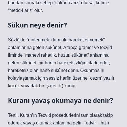
bundan sonraki sebep “sükûn-i ariz” olursa, kelime
“medd-i ariz” olur.
Sükun neye denir?
Sözlükte “dinlenmek, durmak; hareket etmemek”
anlamlarına gelen sükûnet, Arapça gramer ve tecvid
ilminde “manevi rahatlık, huzur, sükûnet” anlamına
gelen sükûnet, bir harfin hareketsizliğini ifade eder;
hareketsiz olan harfe sükûnet denir. Okunmasını
kolaylaştırmak için sessiz harfin üzerine “cezm” yazılı
küçük yuvarlak bir işaret (ْ) konur.
Kuranı yavaş okumaya ne denir?
Tertil, Kuran’ın Tecvid prosedürlerini tam olarak takip
ederek yavaş okumak anlamına gelir. Tedvir – hızlı