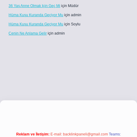
36 Yaş Anne Olmak Için Geç Mi
için
Müdür
Hüma Kuşu Kuranda Geçiyor Mu
için
admin
Hüma Kuşu Kuranda Geçiyor Mu
için
Soylu
Cenin Ne Anlama Gelir
için
admin
i.co
betci giriş
betci giriş
hiltonbet yeni giriş
Reklam ve İletişim:
E-mail:
backlinkpaneli@gmail.com
Teams: