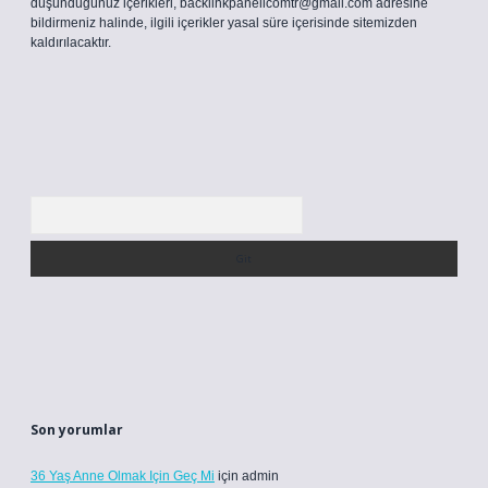
düşündüğünüz içerikleri,
backlinkpanelicomtr@gmail.com
adresine
bildirmeniz halinde, ilgili içerikler yasal süre içerisinde sitemizden
kaldırılacaktır.
Arama
Son yorumlar
36 Yaş Anne Olmak Için Geç Mi
için
admin