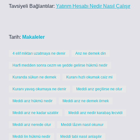
Tavsiyeli Bağlantılar:
Yatırım Hesabı Nedir Nasıl Çalışır
Tarih:
Makaleler
4 elif miktarı uzatmaya ne denir
Arız ne demek din
Harfi medden sonra cezm ve şedde gelirse hükmü nedir
Kuranda sükun ne demek
Kuranı hızlı okumak caiz mi
Kuranı yavaş okumaya ne denir
Meddi arız geçilirse ne olur
Meddi arız hükmü nedir
Meddi arız ne demek örnek
Meddi arız ne kadar uzatılır
Meddi arız nedir karabaş tecvidi
Meddi arız nerede olur
Meddi lâzım nasıl okunur
Meddi lin hükmü nedir
Meddi tabi nasıl anlaşılır