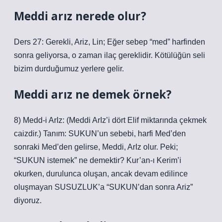
Meddi arız nerede olur?
Ders 27: Gerekli, Ariz, Lin; Eğer sebep “med” harfinden
sonra geliyorsa, o zaman ilaç gereklidir. Kötülüğün seli
bizim durduğumuz yerlere gelir.
Meddi arız ne demek örnek?
8) Medd-i ArIz: (Meddi ArIz’i dört Elif miktarında çekmek
caizdir.) Tanım: SUKUN’un sebebi, harfi Med’den
sonraki Med’den gelirse, Meddi, ArIz olur. Peki;
“SUKUN istemek” ne demektir? Kur’an-ı Kerim’i
okurken, durulunca oluşan, ancak devam edilince
oluşmayan SUSUZLUK’a “SUKUN’dan sonra Ariz”
diyoruz.