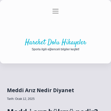
menüyü
Anasayfa
Gizlilik Politikası
Yasal Uyarı
aç
Hakkımızda
Hareket Dolu Hikayeler
Sporla ilgili eğlenceli bilgiler keşfet!
Meddi Arız Nedir Diyanet
Tarih: Ocak 12, 2025