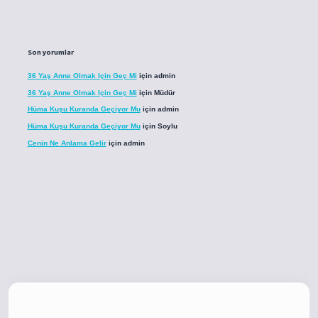
Son yorumlar
36 Yaş Anne Olmak Için Geç Mi
için
admin
36 Yaş Anne Olmak Için Geç Mi
için
Müdür
Hüma Kuşu Kuranda Geçiyor Mu
için
admin
Hüma Kuşu Kuranda Geçiyor Mu
için
Soylu
Cenin Ne Anlama Gelir
için
admin
co
betci giriş
betci giriş
hiltonbet yeni giriş