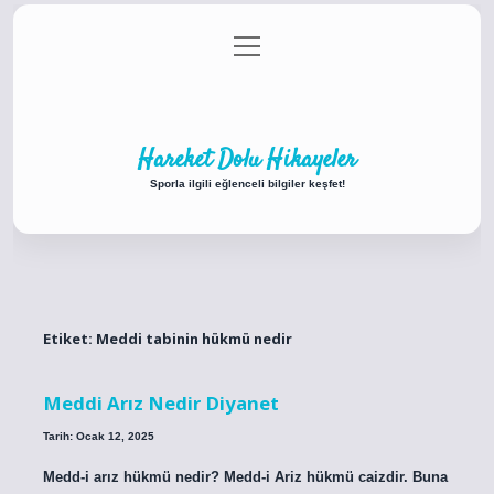
menüyü
Anasayfa
Gizlilik Politikası
Yasal Uyarı
aç
Hakkımızda
Hareket Dolu Hikayeler
Sporla ilgili eğlenceli bilgiler keşfet!
Etiket:
Meddi tabinin hükmü nedir
Meddi Arız Nedir Diyanet
Tarih: Ocak 12, 2025
Medd-i arız hükmü nedir? Medd-i Ariz hükmü caizdir. Buna