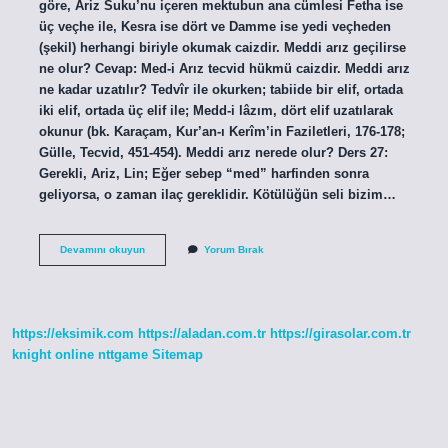
göre, Ariz Suku’nu içeren mektubun ana cümlesi Fetha ise
üç veçhe ile, Kesra ise dört ve Damme ise yedi veçheden
(şekil) herhangi biriyle okumak caizdir. Meddi arız geçilirse
ne olur? Cevap: Med-i Arız tecvid hükmü caizdir. Meddi arız
ne kadar uzatılır? Tedvîr ile okurken; tabiide bir elif, ortada
iki elif, ortada üç elif ile; Medd-i lâzım, dört elif uzatılarak
okunur (bk. Karaçam, Kur’an-ı Kerîm’in Faziletleri, 176-178;
Gülle, Tecvid, 451-454). Meddi arız nerede olur? Ders 27:
Gerekli, Ariz, Lin; Eğer sebep “med” harfinden sonra
geliyorsa, o zaman ilaç gereklidir. Kötülüğün seli bizim…
Meddi
Devamını okuyun
Yorum Bırak
Arız
Nedir
Diyanet
https://eksimik.com
https://aladan.com.tr
https://girasolar.com.tr
knight online
nttgame
Sitemap