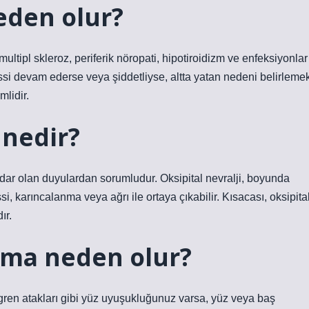
eden olur?
 multipl skleroz, periferik nöropati, hipotiroidizm ve enfeksiyonlar
si devam ederse veya şiddetliyse, altta yatan nedeni belirleme
lidir.
 nedir?
dar olan duyulardan sorumludur. Oksipital nevralji, boyunda
, karıncalanma veya ağrı ile ortaya çıkabilir. Kısacası, oksipita
ır.
şma neden olur?
migren atakları gibi yüz uyuşukluğunuz varsa, yüz veya baş