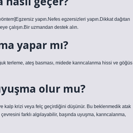
 nasıl geçer?
i yöntem]Egzersiz yapın.Nefes egzersizleri yapın.Dikkat dağıtan
meye çalışın.Bir uzmandan destek alın.
ma yapar mı?
soğuk terleme, ateş basması, midede karıncalanma hissi ve göğüs
uyuşma olur mu?
e kalp krizi veya felç geçirdiğini düşünür. Bu beklenmedik atak
 çevresini farklı algılayabilir, başında uyuşma, karıncalanma,