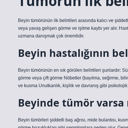
Tümörün ilk beli
Beyin tümörünün ilk belirtileri arasında kalıcı ve şiddet
veya yavaş gelişen görme ve işitme kaybı yer alır. Hasta
uzmana danışmak çok önemlidir.
Beyin hastalığının beli
Beyin tümörünün en sık görülen belirtileri şunlardır: S
görme veya çift görme Nöbetler (bayılma, seğirme, bili
ve kusma Unutkanlık, kişilik ve davranış gibi psikoloj
Beyinde tümör varsa 
Beyin tümörleri şiddetli baş ağrısı, mide bulantısı, k
görme bozuklukları gibi semptomlara neden olur. Genet