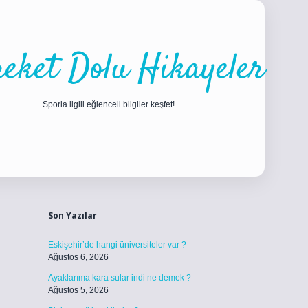
eket Dolu Hikayeler
Sporla ilgili eğlenceli bilgiler keşfet!
Sidebar
ilbet
betci
piabellacasino sitesi
https://www.betexper.xyz/
betci.co
b
Son Yazılar
Eskişehir’de hangi üniversiteler var ?
Ağustos 6, 2026
Ayaklarıma kara sular indi ne demek ?
Ağustos 5, 2026