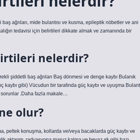
rtileri nelerdir?
li baş ağrıları, mide bulantısı ve kusma, epileptik nöbetler ve ani
lığın tedavisi için belirtileri dikkate almak ve zamanında bir
rtileri nelerdir?
ürekli şiddetli baş ağrıları Baş dönmesi ve denge kaybı Bulanık
nç kaybı gibi) Vücudun bir tarafında güç kaybı ve uyuşma Bulant
ik sorunlar .Daha fazla makale…
ne olur?
usma, peltek konuşma, kollarda ve/veya bacaklarda güç kaybı ve
ik aktarım, radyasyona maruz kalma ve beyaz ırk gibi bazı