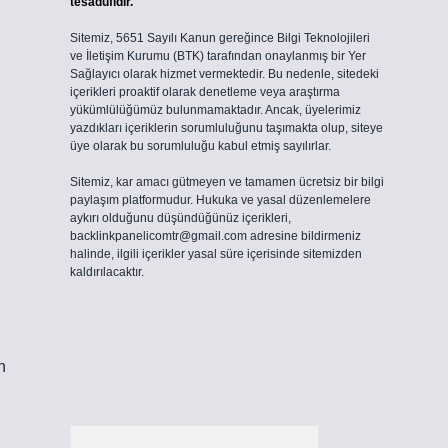
tesadüfidir.
Sitemiz, 5651 Sayılı Kanun gereğince Bilgi Teknolojileri
ve İletişim Kurumu (BTK) tarafından onaylanmış bir Yer
Sağlayıcı olarak hizmet vermektedir. Bu nedenle, sitedeki
içerikleri proaktif olarak denetleme veya araştırma
yükümlülüğümüz bulunmamaktadır. Ancak, üyelerimiz
yazdıkları içeriklerin sorumluluğunu taşımakta olup, siteye
üye olarak bu sorumluluğu kabul etmiş sayılırlar.
Sitemiz, kar amacı gütmeyen ve tamamen ücretsiz bir bilgi
paylaşım platformudur. Hukuka ve yasal düzenlemelere
aykırı olduğunu düşündüğünüz içerikleri,
backlinkpanelicomtr@gmail.com
adresine bildirmeniz
halinde, ilgili içerikler yasal süre içerisinde sitemizden
kaldırılacaktır.
n
Arama