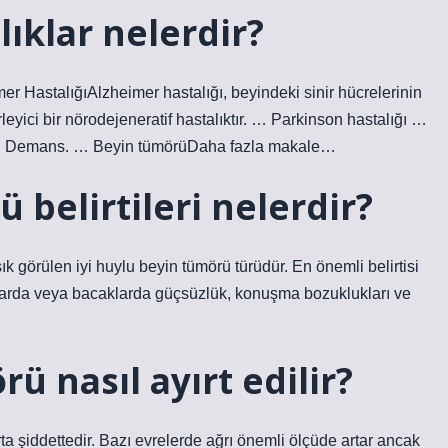
ıklar nelerdir?
 HastalığıAlzheimer hastalığı, beyindeki sinir hücrelerinin
yici bir nörodejeneratif hastalıktır. … Parkinson hastalığı …
. … Demans. … Beyin tümörüDaha fazla makale…
 belirtileri nelerdir?
 görülen iyi huylu beyin tümörü türüdür. En önemli belirtisi
ollarda veya bacaklarda güçsüzlük, konuşma bozuklukları ve
ü nasıl ayırt edilir?
a şiddettedir. Bazı evrelerde ağrı önemli ölçüde artar ancak