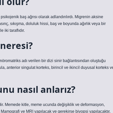
ıl olur?
psikojenik baş ağrısı olarak adlandırılırdı. Migrenin aksine
nç, sıkışma, doluluk hissi, baş ve boyunda ağırlık veya bir
iki taraflıdır.
 neresi?
nöromatriks adı verilen bir dizi sinir bağlantısından oluştuğu
la, anterior singulat korteks, birincil ve ikincil duyusal korteks v
nu nasıl anlarız?
r. Memede kitle, meme ucunda değişiklik ve deformasyon,
n. Mamografi ve MRI yapılacak ve gerekirse biyopsi yapılacaktır.