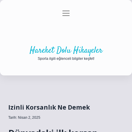
menüyü
Anasayfa
Gizlilik Politikası
Yasal Uyarı
aç
Hakkımızda
Hareket Dolu Hikayeler
Sporla ilgili eğlenceli bilgiler keşfet!
Izinli Korsanlık Ne Demek
Tarih: Nisan 2, 2025