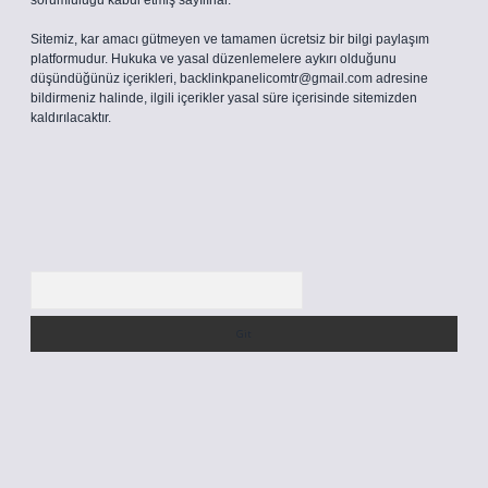
sorumluluğu kabul etmiş sayılırlar.
Sitemiz, kar amacı gütmeyen ve tamamen ücretsiz bir bilgi paylaşım
platformudur. Hukuka ve yasal düzenlemelere aykırı olduğunu
düşündüğünüz içerikleri,
backlinkpanelicomtr@gmail.com
adresine
bildirmeniz halinde, ilgili içerikler yasal süre içerisinde sitemizden
kaldırılacaktır.
Arama