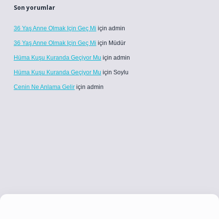
Son yorumlar
36 Yaş Anne Olmak Için Geç Mi
için
admin
36 Yaş Anne Olmak Için Geç Mi
için
Müdür
Hüma Kuşu Kuranda Geçiyor Mu
için
admin
Hüma Kuşu Kuranda Geçiyor Mu
için
Soylu
Cenin Ne Anlama Gelir
için
admin
ci.co
betci giriş
betci giriş
hiltonbet yeni giriş