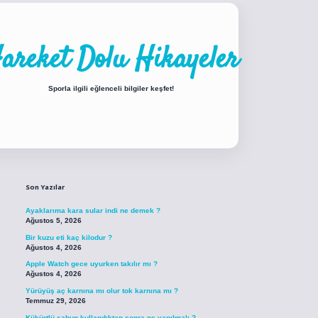
areket Dolu Hikayeler
Sporla ilgili eğlenceli bilgiler keşfet!
Sidebar
iabellacasino sitesi
https://www.betexper.xyz/
betci.co
betci giriş
betci giri
Son Yazılar
Ayaklarıma kara sular indi ne demek ?
Ağustos 5, 2026
Bir kuzu eti kaç kilodur ?
Ağustos 4, 2026
Apple Watch gece uyurken takılır mı ?
Ağustos 4, 2026
Yürüyüş aç karnına mı olur tok karnına mı ?
Temmuz 29, 2026
Kükürtlü sabun kullandıktan sonra ne yapılmalı ?