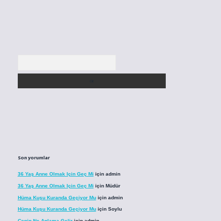
Arama
Son yorumlar
36 Yaş Anne Olmak Için Geç Mi
için
admin
36 Yaş Anne Olmak Için Geç Mi
için
Müdür
Hüma Kuşu Kuranda Geçiyor Mu
için
admin
Hüma Kuşu Kuranda Geçiyor Mu
için
Soylu
Cenin Ne Anlama Gelir
için
admin