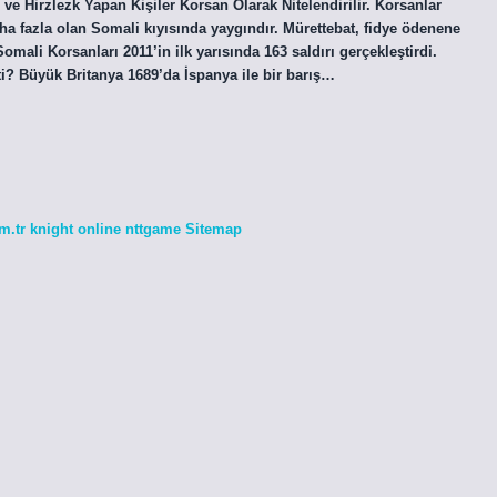
e Hirzlezk Yapan Kişiler Korsan Olarak Nitelendirilir. Korsanlar
ha fazla olan Somali kıyısında yaygındır. Mürettebat, fidye ödenene
omali Korsanları 2011’in ilk yarısında 163 saldırı gerçekleştirdi.
ti? Büyük Britanya 1689’da İspanya ile bir barış…
m.tr
knight online
nttgame
Sitemap