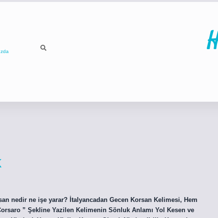
H
ızda
ilbet
betci
p
k
rsan nedir ne işe yarar? İtalyancadan Gecen Korsan Kelimesi, Hem
Corsaro ” Şekline Yazilen Kelimenin Sönluk Anlamı Yol Kesen ve