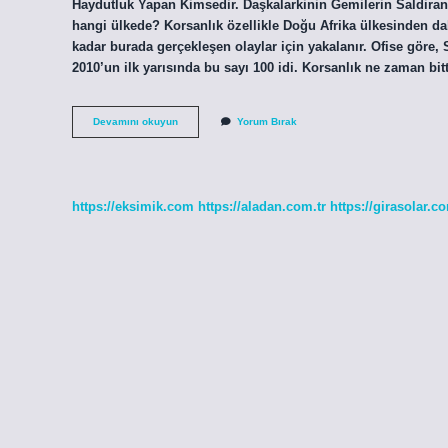
Haydutluk Yapan Kimsedir. Daşkalarkinin Gemilerin Saldiran v
hangi ülkede? Korsanlık özellikle Doğu Afrika ülkesinden da
kadar burada gerçekleşen olaylar için yakalanır. Ofise göre, S
2010’un ilk yarısında bu sayı 100 idi. Korsanlık ne zaman bit
Izinli
Devamını okuyun
Yorum Bırak
Korsanlık
Ne
Demek
https://eksimik.com
https://aladan.com.tr
https://girasolar.co