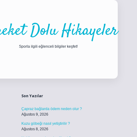
eket Dolu Hikayeler
Sporla ilgili eğlenceli bilgiler keşfet!
Sidebar
ilbet
betci
piabellacasino sitesi
https://www.betexper.xyz/
betci.co
Son Yazılar
Çapraz bağlarda ödem neden olur ?
Ağustos 9, 2026
Kuzu göbeği nasıl yetiştirilir ?
Ağustos 8, 2026