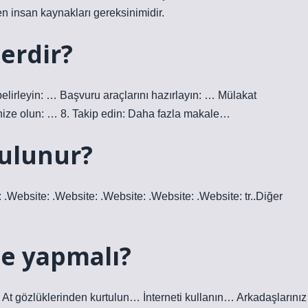
n insan kaynakları gereksinimidir.
lerdir?
belirleyin: … Başvuru araçlarını hazırlayın: … Mülakat
rganize olun: … 8. Takip edin: Daha fazla makale…
bulunur?
: .Website: .Website: .Website: .Website: .Website: tr..Diğer
ne yapmalı?
… At gözlüklerinden kurtulun… İnterneti kullanın… Arkadaşlarınız