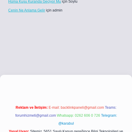
Hüma Kuşu Kuranda Geçiyor Mu
için
Soylu
Cenin Ne Anlama Gelir
için
admin
i.co
betci giriş
betci giriş
hiltonbet yeni giriş
Reklam ve İletişim:
E-mail:
backlinkpaneli@gmail.com
Teams:
forumhizmeti@gmail.com
Whatsapp: 0262 606 0 726
Telegram:
@karabul
Yasal Uyarı:
Sitemiz, 5651 Sayılı Kanun gereğince Bilgi Teknolojileri ve