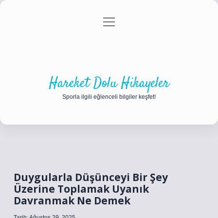
menüyü
Anasayfa
Gizlilik Politikası
Yasal Uyarı
aç
Hakkımızda
Hareket Dolu Hikayeler
Sporla ilgili eğlenceli bilgiler keşfet!
Duygularla Düşünceyi Bir Şey
Üzerine Toplamak Uyanık
Davranmak Ne Demek
Tarih: Ağustos 29, 2025