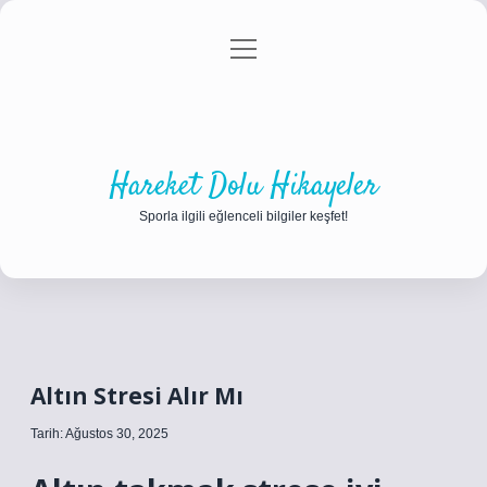
menüyü
Anasayfa
Gizlilik Politikası
Yasal Uyarı
aç
Hakkımızda
Hareket Dolu Hikayeler
Sporla ilgili eğlenceli bilgiler keşfet!
Altın Stresi Alır Mı
Tarih: Ağustos 30, 2025