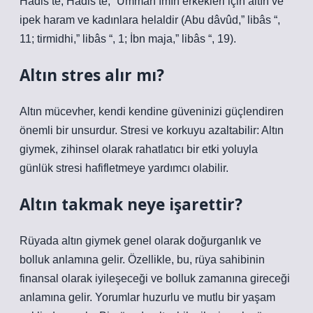
Hadis’te, Hadis’te, “Ummah’ımın erkekleri için altın ve
ipek haram ve kadınlara helaldir (Abu dâvûd,” libâs “,
11; tirmidhi,” libâs “, 1; İbn maja,” libâs “, 19).
Altın stres alır mı?
Altın mücevher, kendi kendine güveninizi güçlendiren
önemli bir unsurdur. Stresi ve korkuyu azaltabilir: Altın
giymek, zihinsel olarak rahatlatıcı bir etki yoluyla
günlük stresi hafifletmeye yardımcı olabilir.
Altın takmak neye işarettir?
Rüyada altın giymek genel olarak doğurganlık ve
bolluk anlamına gelir. Özellikle, bu, rüya sahibinin
finansal olarak iyileşeceği ve bolluk zamanına gireceği
anlamına gelir. Yorumlar huzurlu ve mutlu bir yaşam