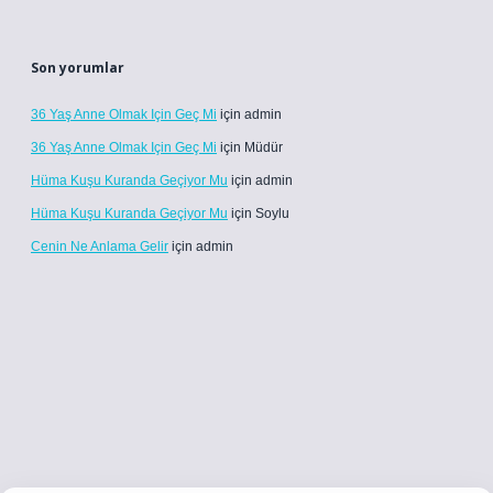
Son yorumlar
36 Yaş Anne Olmak Için Geç Mi
için
admin
36 Yaş Anne Olmak Için Geç Mi
için
Müdür
Hüma Kuşu Kuranda Geçiyor Mu
için
admin
Hüma Kuşu Kuranda Geçiyor Mu
için
Soylu
Cenin Ne Anlama Gelir
için
admin
co
betci giriş
betci giriş
hiltonbet yeni giriş