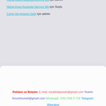
Hüma Kuşu Kuranda Geçiyor Mu
için
Soylu
Cenin Ne Anlama Gelir
için
admin
betci.co
betci giriş
betci giriş
hiltonbet yeni giriş
Reklam ve İletişim:
E-mail:
backlinkpaneli@gmail.com
Teams:
forumhizmeti@gmail.com
Whatsapp: 0262 606 0 726
Telegram:
@karabul