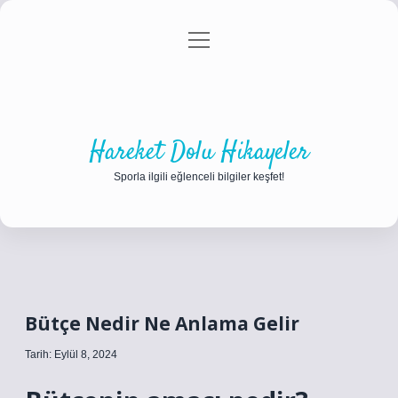
menüyü
Anasayfa
Gizlilik Politikası
Yasal Uyarı
aç
Hakkımızda
Hareket Dolu Hikayeler
Sporla ilgili eğlenceli bilgiler keşfet!
Bütçe Nedir Ne Anlama Gelir
Tarih: Eylül 8, 2024