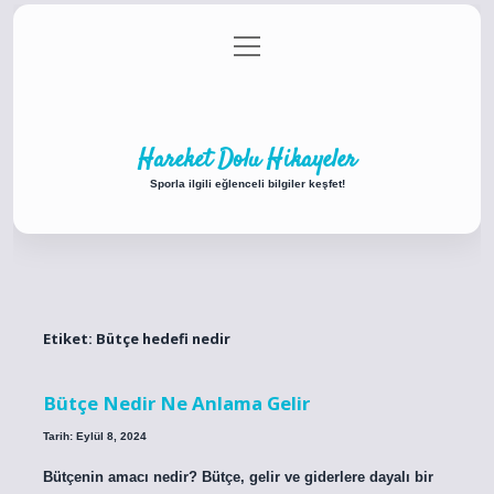
menüyü
Anasayfa
Gizlilik Politikası
Yasal Uyarı
aç
Hakkımızda
Hareket Dolu Hikayeler
Sporla ilgili eğlenceli bilgiler keşfet!
Etiket:
Bütçe hedefi nedir
Bütçe Nedir Ne Anlama Gelir
Tarih: Eylül 8, 2024
Bütçenin amacı nedir? Bütçe, gelir ve giderlere dayalı bir