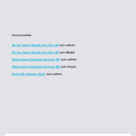
Son yorumlar
36 Yaş Anne Olmak Için Geç Mi
için
admin
36 Yaş Anne Olmak Için Geç Mi
için
Müdür
Hüma Kuşu Kuranda Geçiyor Mu
için
admin
Hüma Kuşu Kuranda Geçiyor Mu
için
Soylu
Cenin Ne Anlama Gelir
için
admin
o
betci giriş
betci giriş
hiltonbet yeni giriş