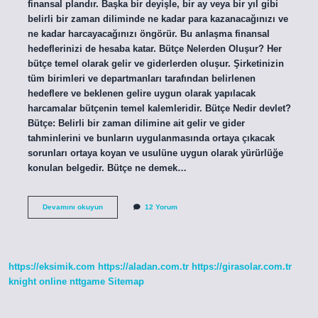
finansal plandır. Başka bir deyişle, bir ay veya bir yıl gibi
belirli bir zaman diliminde ne kadar para kazanacağınızı ve
ne kadar harcayacağınızı öngörür. Bu anlaşma finansal
hedeflerinizi de hesaba katar. Bütçe Nelerden Oluşur? Her
bütçe temel olarak gelir ve giderlerden oluşur. Şirketinizin
tüm birimleri ve departmanları tarafından belirlenen
hedeflere ve beklenen gelire uygun olarak yapılacak
harcamalar bütçenin temel kalemleridir. Bütçe Nedir devlet?
Bütçe: Belirli bir zaman dilimine ait gelir ve gider
tahminlerini ve bunların uygulanmasında ortaya çıkacak
sorunları ortaya koyan ve usulüne uygun olarak yürürlüğe
konulan belgedir. Bütçe ne demek…
Bütçe
Devamını okuyun
12 Yorum
Nedir
Ne
Anlama
Gelir
https://eksimik.com
https://aladan.com.tr
https://girasolar.com.tr
knight online
nttgame
Sitemap