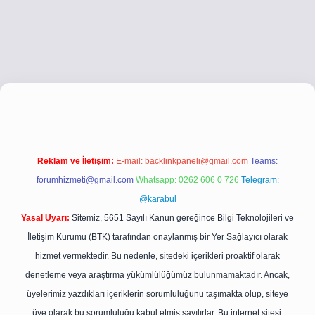
ci giriş
betci giriş
hiltonbet yeni giriş
Reklam ve İletişim:
E-mail:
backlinkpaneli@gmail.com
Teams:
forumhizmeti@gmail.com
Whatsapp: 0262 606 0 726
Telegram:
@karabul
Yasal Uyarı:
Sitemiz, 5651 Sayılı Kanun gereğince Bilgi Teknolojileri ve
İletişim Kurumu (BTK) tarafından onaylanmış bir Yer Sağlayıcı olarak
hizmet vermektedir. Bu nedenle, sitedeki içerikleri proaktif olarak
denetleme veya araştırma yükümlülüğümüz bulunmamaktadır. Ancak,
üyelerimiz yazdıkları içeriklerin sorumluluğunu taşımakta olup, siteye
üye olarak bu sorumluluğu kabul etmiş sayılırlar. Bu internet sitesi,