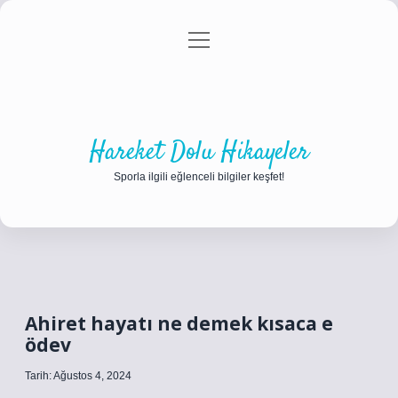
menüyü
Anasayfa
Gizlilik Politikası
Yasal Uyarı
aç
Hakkımızda
Hareket Dolu Hikayeler
Sporla ilgili eğlenceli bilgiler keşfet!
Ahiret hayatı ne demek kısaca e
ödev
Tarih: Ağustos 4, 2024