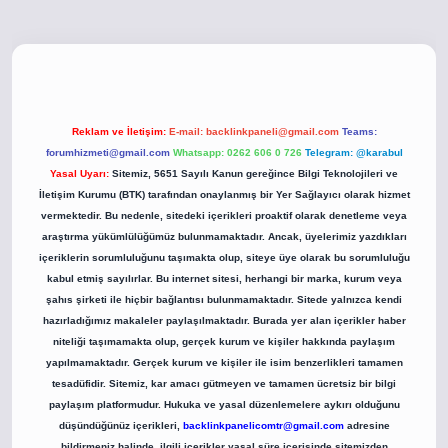
betci giriş
betci giriş
hiltonbet yeni giriş
Reklam ve İletişim:
E-mail:
backlinkpaneli@gmail.com
Teams:
forumhizmeti@gmail.com
Whatsapp: 0262 606 0 726
Telegram: @karabul
Yasal Uyarı:
Sitemiz, 5651 Sayılı Kanun gereğince Bilgi Teknolojileri ve
İletişim Kurumu (BTK) tarafından onaylanmış bir Yer Sağlayıcı olarak hizmet
vermektedir. Bu nedenle, sitedeki içerikleri proaktif olarak denetleme veya
araştırma yükümlülüğümüz bulunmamaktadır. Ancak, üyelerimiz yazdıkları
içeriklerin sorumluluğunu taşımakta olup, siteye üye olarak bu sorumluluğu
kabul etmiş sayılırlar. Bu internet sitesi, herhangi bir marka, kurum veya
şahıs şirketi ile hiçbir bağlantısı bulunmamaktadır. Sitede yalnızca kendi
hazırladığımız makaleler paylaşılmaktadır. Burada yer alan içerikler haber
niteliği taşımamakta olup, gerçek kurum ve kişiler hakkında paylaşım
yapılmamaktadır. Gerçek kurum ve kişiler ile isim benzerlikleri tamamen
tesadüfidir. Sitemiz, kar amacı gütmeyen ve tamamen ücretsiz bir bilgi
paylaşım platformudur. Hukuka ve yasal düzenlemelere aykırı olduğunu
düşündüğünüz içerikleri,
backlinkpanelicomtr@gmail.com
adresine
bildirmeniz halinde, ilgili içerikler yasal süre içerisinde sitemizden