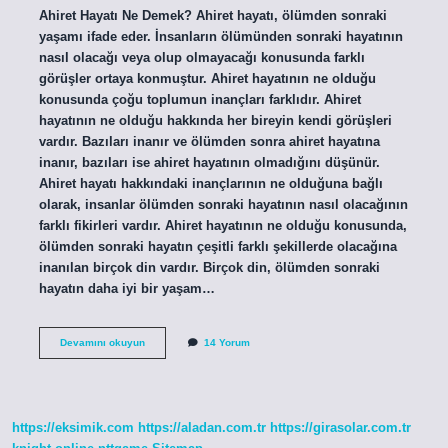
Ahiret Hayatı Ne Demek? Ahiret hayatı, ölümden sonraki
yaşamı ifade eder. İnsanların ölümünden sonraki hayatının
nasıl olacağı veya olup olmayacağı konusunda farklı
görüşler ortaya konmuştur. Ahiret hayatının ne olduğu
konusunda çoğu toplumun inançları farklıdır. Ahiret
hayatının ne olduğu hakkında her bireyin kendi görüşleri
vardır. Bazıları inanır ve ölümden sonra ahiret hayatına
inanır, bazıları ise ahiret hayatının olmadığını düşünür.
Ahiret hayatı hakkındaki inançlarının ne olduğuna bağlı
olarak, insanlar ölümden sonraki hayatının nasıl olacağının
farklı fikirleri vardır. Ahiret hayatının ne olduğu konusunda,
ölümden sonraki hayatın çeşitli farklı şekillerde olacağına
inanılan birçok din vardır. Birçok din, ölümden sonraki
hayatın daha iyi bir yaşam…
Ahiret
Devamını okuyun
14 Yorum
hayatı
ne
demek
kısaca
e
https://eksimik.com
https://aladan.com.tr
https://girasolar.com.tr
ödev