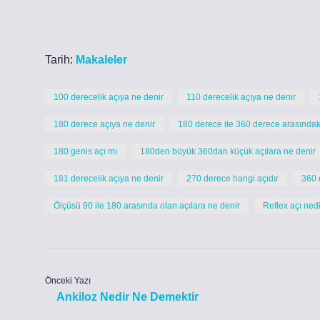
Tarih:
Makaleler
100 derecelik açıya ne denir
110 derecelik açıya ne denir
180 derece açıya ne denir
180 derece ile 360 derece arasındaki 
180 genis açı mı
180den büyük 360dan küçük açılara ne denir
181 derecelik açıya ne denir
270 derece hangi açıdır
360 
Ölçüsü 90 ile 180 arasında olan açılara ne denir
Reflex açı nedi
Önceki Yazı
Ankiloz Nedir Ne Demektir