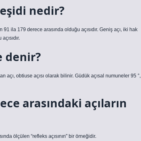
eşidi nedir?
n 91 ila 179 derece arasında olduğu açısıdır. Geniş açı, iki hak
açısıdır.
e denir?
açı, obtiuse açısı olarak bilinir. Güdük açısal numuneler 95 °,
rece arasındaki açıların
nda ölçülen “refleks açısının” bir örneğidir.