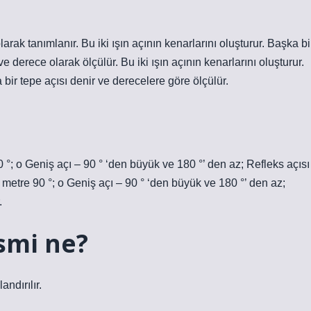
larak tanımlanır. Bu iki ışın açının kenarlarını oluşturur. Başka bi
 ve derece olarak ölçülür. Bu iki ışın açının kenarlarını oluşturur.
ıya bir tepe açısı denir ve derecelere göre ölçülür.
0 °; o Geniş açı – 90 ° ‘den büyük ve 180 °’ den az; Refleks açısı
 metre 90 °; o Geniş açı – 90 ° ‘den büyük ve 180 °’ den az;
.
ismi ne?
ndırılır.