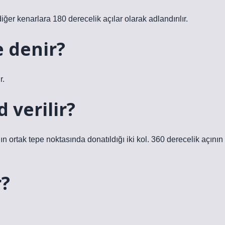
diğer kenarlara 180 derecelik açılar olarak adlandırılır.
e denir?
r.
 verilir?
ın ortak tepe noktasında donatıldığı iki kol. 360 derecelik açının
r?