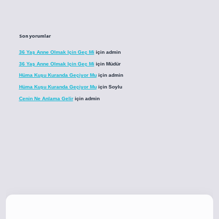
Son yorumlar
36 Yaş Anne Olmak Için Geç Mi
için
admin
36 Yaş Anne Olmak Için Geç Mi
için
Müdür
Hüma Kuşu Kuranda Geçiyor Mu
için
admin
Hüma Kuşu Kuranda Geçiyor Mu
için
Soylu
Cenin Ne Anlama Gelir
için
admin
o
betci giriş
betci giriş
hiltonbet yeni giriş