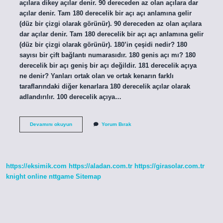
açılara dikey açılar denir. 90 dereceden az olan açılara dar
açılar denir. Tam 180 derecelik bir açı açı anlamına gelir
(düz bir çizgi olarak görünür). 90 dereceden az olan açılara
dar açılar denir. Tam 180 derecelik bir açı açı anlamına gelir
(düz bir çizgi olarak görünür). 180’in çeşidi nedir? 180
sayısı bir çift bağlantı numarasıdır. 180 genis açı mı? 180
derecelik bir açı geniş bir açı değildir. 181 derecelik açıya
ne denir? Yanları ortak olan ve ortak kenarın farklı
taraflarındaki diğer kenarlara 180 derecelik açılar olarak
adlandırılır. 100 derecelik açıya…
180
Devamını okuyun
Yorum Bırak
Derecelik
Açı
Ismi
Nedir
https://eksimik.com
https://aladan.com.tr
https://girasolar.com.tr
knight online
nttgame
Sitemap