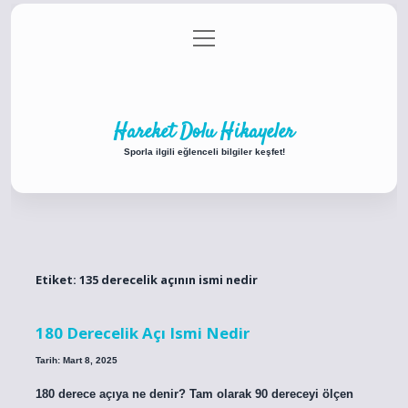
menüyü
Anasayfa
Gizlilik Politikası
Yasal Uyarı
aç
Hakkımızda
Hareket Dolu Hikayeler
Sporla ilgili eğlenceli bilgiler keşfet!
Etiket:
135 derecelik açının ismi nedir
180 Derecelik Açı Ismi Nedir
Tarih: Mart 8, 2025
180 derece açıya ne denir? Tam olarak 90 dereceyi ölçen