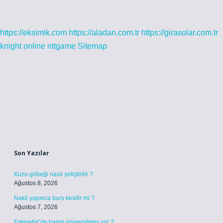
https://eksimik.com
https://aladan.com.tr
https://girasolar.com.tr
knight online
nttgame
Sitemap
Sidebar
Son Yazılar
Kuzu göbeği nasıl yetiştirilir ?
Ağustos 8, 2026
Nakil yapınca burs kesilir mi ?
Ağustos 7, 2026
Eskişehir’de hangi üniversiteler var ?