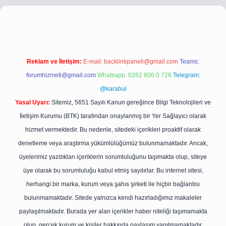
i.co
betci giriş
betci giriş
hiltonbet yeni giriş
Reklam ve İletişim:
E-mail:
backlinkpaneli@gmail.com
Teams:
forumhizmeti@gmail.com
Whatsapp: 0262 606 0 726
Telegram:
@karabul
Yasal Uyarı:
Sitemiz, 5651 Sayılı Kanun gereğince Bilgi Teknolojileri ve
İletişim Kurumu (BTK) tarafından onaylanmış bir Yer Sağlayıcı olarak
hizmet vermektedir. Bu nedenle, sitedeki içerikleri proaktif olarak
denetleme veya araştırma yükümlülüğümüz bulunmamaktadır. Ancak,
üyelerimiz yazdıkları içeriklerin sorumluluğunu taşımakta olup, siteye
üye olarak bu sorumluluğu kabul etmiş sayılırlar. Bu internet sitesi,
herhangi bir marka, kurum veya şahıs şirketi ile hiçbir bağlantısı
bulunmamaktadır. Sitede yalnızca kendi hazırladığımız makaleler
paylaşılmaktadır. Burada yer alan içerikler haber niteliği taşımamakta
olup, gerçek kurum ve kişiler hakkında paylaşım yapılmamaktadır.