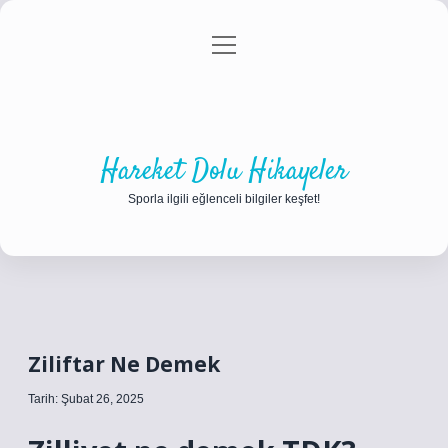
menüyü
Anasayfa
Gizlilik Politikası
Yasal Uyarı
aç
Hakkımızda
Hareket Dolu Hikayeler
Sporla ilgili eğlenceli bilgiler keşfet!
Ziliftar Ne Demek
Tarih: Şubat 26, 2025