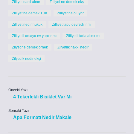
Zilliyet nasıl alınır
Zilliyet ne demek ekşi
Zilliyet ne demek TDK
Zilliyet ne oluyor
Zilliyet nedir hukuk
Zilliyet tapu devredilir mi
Zilliyetli arsaya ev yapılır mı
Zilliyetli tarla alınır mı
Zilyet ne demek örnek
Zilyetlik hakkı nedir
Zilyetlik nedir ekşi
Önceki Yazı
4 Tekerlekli Bisiklet Var Mı
Sonraki Yazı
Apa Formatı Nedir Makale