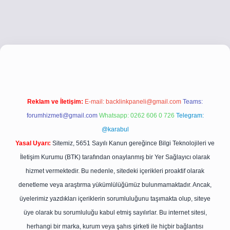
i.co
betci giriş
betci giriş
hiltonbet yeni giriş
Reklam ve İletişim:
E-mail:
backlinkpaneli@gmail.com
Teams:
forumhizmeti@gmail.com
Whatsapp: 0262 606 0 726
Telegram:
@karabul
Yasal Uyarı:
Sitemiz, 5651 Sayılı Kanun gereğince Bilgi Teknolojileri ve
İletişim Kurumu (BTK) tarafından onaylanmış bir Yer Sağlayıcı olarak
hizmet vermektedir. Bu nedenle, sitedeki içerikleri proaktif olarak
denetleme veya araştırma yükümlülüğümüz bulunmamaktadır. Ancak,
üyelerimiz yazdıkları içeriklerin sorumluluğunu taşımakta olup, siteye
üye olarak bu sorumluluğu kabul etmiş sayılırlar. Bu internet sitesi,
herhangi bir marka, kurum veya şahıs şirketi ile hiçbir bağlantısı