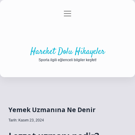
menüyü
Anasayfa
Gizlilik Politikası
Yasal Uyarı
aç
Hakkımızda
Hareket Dolu Hikayeler
Sporla ilgili eğlenceli bilgiler keşfet!
Yemek Uzmanına Ne Denir
Tarih: Kasım 23, 2024