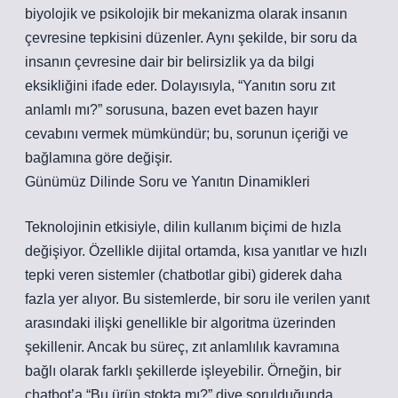
biyolojik ve psikolojik bir mekanizma olarak insanın
çevresine tepkisini düzenler. Aynı şekilde, bir soru da
insanın çevresine dair bir belirsizlik ya da bilgi
eksikliğini ifade eder. Dolayısıyla, “Yanıtın soru zıt
anlamlı mı?” sorusuna, bazen evet bazen hayır
cevabını vermek mümkündür; bu, sorunun içeriği ve
bağlamına göre değişir.
Günümüz Dilinde Soru ve Yanıtın Dinamikleri
Teknolojinin etkisiyle, dilin kullanım biçimi de hızla
değişiyor. Özellikle dijital ortamda, kısa yanıtlar ve hızlı
tepki veren sistemler (chatbotlar gibi) giderek daha
fazla yer alıyor. Bu sistemlerde, bir soru ile verilen yanıt
arasındaki ilişki genellikle bir algoritma üzerinden
şekillenir. Ancak bu süreç, zıt anlamlılık kavramına
bağlı olarak farklı şekillerde işleyebilir. Örneğin, bir
chatbot’a “Bu ürün stokta mı?” diye sorulduğunda,