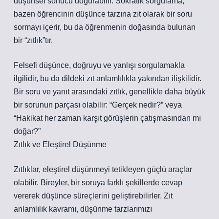
düşünsel sonucu doğurabilir. Sokratik sorgulama,
bazen öğrencinin düşünce tarzına zıt olarak bir soru
sormayı içerir, bu da öğrenmenin doğasında bulunan
bir “zıtlık”tır.
Felsefi düşünce, doğruyu ve yanlışı sorgulamakla
ilgilidir, bu da dildeki zıt anlamlılıkla yakından ilişkilidir.
Bir soru ve yanıt arasındaki zıtlık, genellikle daha büyük
bir sorunun parçası olabilir: “Gerçek nedir?” veya
“Hakikat her zaman karşıt görüşlerin çatışmasından mı
doğar?”
Zıtlık ve Eleştirel Düşünme
Zıtlıklar, eleştirel düşünmeyi tetikleyen güçlü araçlar
olabilir. Bireyler, bir soruya farklı şekillerde cevap
vererek düşünce süreçlerini geliştirebilirler. Zıt
anlamlılık kavramı, düşünme tarzlarımızı