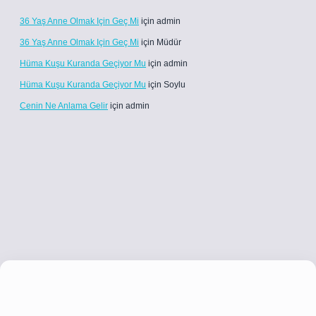
36 Yaş Anne Olmak Için Geç Mi
için
admin
36 Yaş Anne Olmak Için Geç Mi
için
Müdür
Hüma Kuşu Kuranda Geçiyor Mu
için
admin
Hüma Kuşu Kuranda Geçiyor Mu
için
Soylu
Cenin Ne Anlama Gelir
için
admin
ci.co
betci giriş
betci giriş
hiltonbet yeni giriş