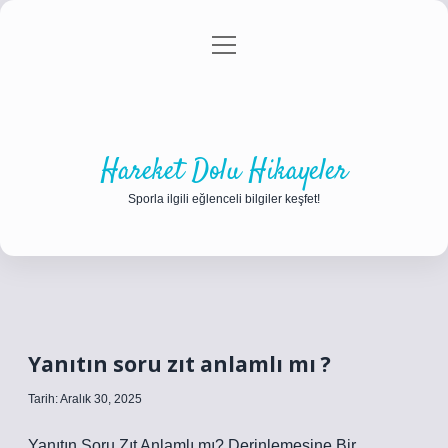
menüyü
Anasayfa
Gizlilik Politikası
Yasal Uyarı
aç
Hakkımızda
Hareket Dolu Hikayeler
Sporla ilgili eğlenceli bilgiler keşfet!
Yanıtın soru zıt anlamlı mı ?
Tarih: Aralık 30, 2025
Yanıtın Soru Zıt Anlamlı mı? Derinlemesine Bir