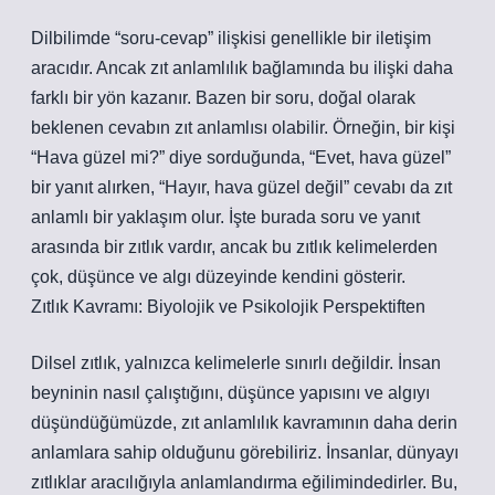
Dilbilimde “soru-cevap” ilişkisi genellikle bir iletişim
aracıdır. Ancak zıt anlamlılık bağlamında bu ilişki daha
farklı bir yön kazanır. Bazen bir soru, doğal olarak
beklenen cevabın zıt anlamlısı olabilir. Örneğin, bir kişi
“Hava güzel mi?” diye sorduğunda, “Evet, hava güzel”
bir yanıt alırken, “Hayır, hava güzel değil” cevabı da zıt
anlamlı bir yaklaşım olur. İşte burada soru ve yanıt
arasında bir zıtlık vardır, ancak bu zıtlık kelimelerden
çok, düşünce ve algı düzeyinde kendini gösterir.
Zıtlık Kavramı: Biyolojik ve Psikolojik Perspektiften
Dilsel zıtlık, yalnızca kelimelerle sınırlı değildir. İnsan
beyninin nasıl çalıştığını, düşünce yapısını ve algıyı
düşündüğümüzde, zıt anlamlılık kavramının daha derin
anlamlara sahip olduğunu görebiliriz. İnsanlar, dünyayı
zıtlıklar aracılığıyla anlamlandırma eğilimindedirler. Bu,