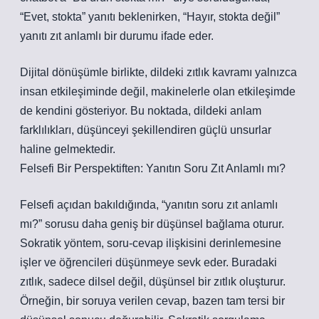
“Evet, stokta” yanıtı beklenirken, “Hayır, stokta değil”
yanıtı zıt anlamlı bir durumu ifade eder.
Dijital dönüşümle birlikte, dildeki zıtlık kavramı yalnızca
insan etkileşiminde değil, makinelerle olan etkileşimde
de kendini gösteriyor. Bu noktada, dildeki anlam
farklılıkları, düşünceyi şekillendiren güçlü unsurlar
haline gelmektedir.
Felsefi Bir Perspektiften: Yanıtın Soru Zıt Anlamlı mı?
Felsefi açıdan bakıldığında, “yanıtın soru zıt anlamlı
mı?” sorusu daha geniş bir düşünsel bağlama oturur.
Sokratik yöntem, soru-cevap ilişkisini derinlemesine
işler ve öğrencileri düşünmeye sevk eder. Buradaki
zıtlık, sadece dilsel değil, düşünsel bir zıtlık oluşturur.
Örneğin, bir soruya verilen cevap, bazen tam tersi bir