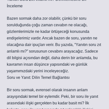
İnceleme
Bazen sormak daha zor olabilir, çünkü bir soru
sorulduğunda çoğu zaman cevabın ne olacağı,
gözlemlerimizle ne kadar örtüşeceği konusunda
endişelerimiz vardır. Ancak bazen de soru, yanıtın ne
olacağına dair ipuçları verir. Bu yazıda, “Yanıtın soru zıt
anlamlı mı?” sorusunun cevabını arayacağız. Sadece
dil bilgisi açısından değil, daha derin bir anlamda, bu
kavramın insan düşünce yapısındaki ve günlük
yaşamımızdaki yerini inceleyeceğiz.
Soru ve Yanıt: Dilin Temel Bağlantısı
Bir soru sormak, evrensel olarak insanın anlam
arayışındaki temel bir eylemdir. Peki, bir soru ile yanıt
arasındaki ilişki gerçekten bu kadar basit mi? İlk