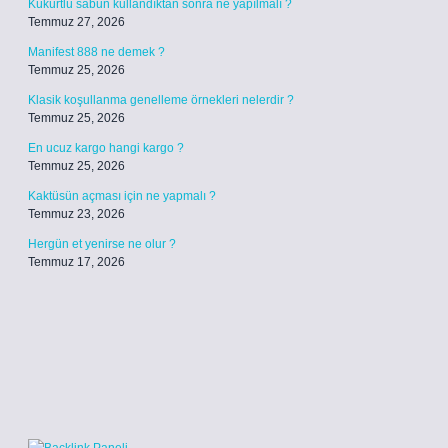
Kükürtlü sabun kullandıktan sonra ne yapılmalı ?
Temmuz 27, 2026
Manifest 888 ne demek ?
Temmuz 25, 2026
Klasik koşullanma genelleme örnekleri nelerdir ?
Temmuz 25, 2026
En ucuz kargo hangi kargo ?
Temmuz 25, 2026
Kaktüsün açması için ne yapmalı ?
Temmuz 23, 2026
Hergün et yenirse ne olur ?
Temmuz 17, 2026