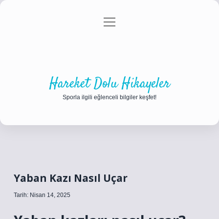
menüyü
Anasayfa
Gizlilik Politikası
Yasal Uyarı
aç
Hakkımızda
Hareket Dolu Hikayeler
Sporla ilgili eğlenceli bilgiler keşfet!
Yaban Kazı Nasıl Uçar
Tarih: Nisan 14, 2025