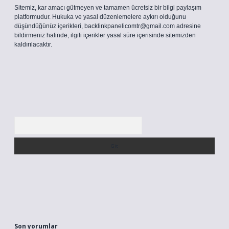
Sitemiz, kar amacı gütmeyen ve tamamen ücretsiz bir bilgi paylaşım
platformudur. Hukuka ve yasal düzenlemelere aykırı olduğunu
düşündüğünüz içerikleri,
backlinkpanelicomtr@gmail.com
adresine
bildirmeniz halinde, ilgili içerikler yasal süre içerisinde sitemizden
kaldırılacaktır.
Arama
Son yorumlar