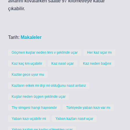
avlarını kovalarken saatte 97 kilometreye kadar
çıkabilir.
Tarih:
Makaleler
Göçmen kuşlar neden ters v şeklinde uçar
Her kaz uçar mı
Kaz kaç km uçabilir
Kaz nasıl uçar
Kaz neden bağırır
Kazlar gece uyur mu
Kazların erkek mi dişi mi olduğunu nasıl anlarız
Kuşlar neden üçgen şeklinde uçar
Thy simgesi hangi hayvandır
Türkiyede yaban kazı var mı
Yaban kazı uçabilir mi
Yaban kazları nasıl uçar
Yaban kazları ne kadar yüksekten uçar