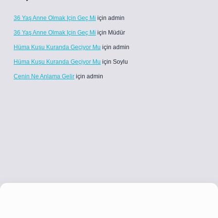
36 Yaş Anne Olmak Için Geç Mi
için
admin
36 Yaş Anne Olmak Için Geç Mi
için
Müdür
Hüma Kuşu Kuranda Geçiyor Mu
için
admin
Hüma Kuşu Kuranda Geçiyor Mu
için
Soylu
Cenin Ne Anlama Gelir
için
admin
co
betci giriş
betci giriş
hiltonbet yeni giriş