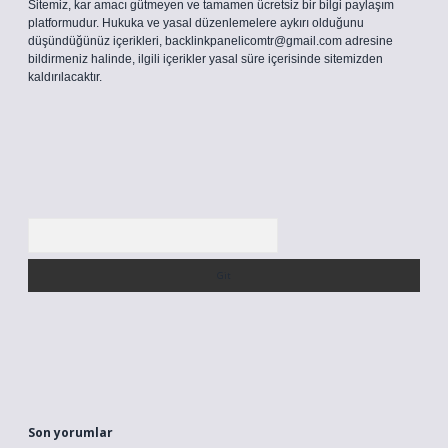
Sitemiz, kar amacı gütmeyen ve tamamen ücretsiz bir bilgi paylaşım
platformudur. Hukuka ve yasal düzenlemelere aykırı olduğunu
düşündüğünüz içerikleri,
backlinkpanelicomtr@gmail.com
adresine
bildirmeniz halinde, ilgili içerikler yasal süre içerisinde sitemizden
kaldırılacaktır.
Arama
Son yorumlar