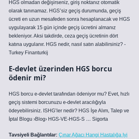
HGS olmadan değişirseniz, giriş noktanız otomatik
olarak tanınamaz. HGS’siz geçiş durumunda, geçiş
ücreti en uzun mesafeden sonra hesaplanacak ve HGS
uygulayarak 15 gün içinde geçiş ücretini almanız
bekleniyor. Aksi takdirde, ceza geçiş ücretinin dört
katına uygulanır. HGS nedir, nasıl satın alabilirsiniz? -
Turkey Finanturkij
E-devlet üzerinden HGS borcu
ödenir mi?
HGS borcu e-devlet tarafından ödeniyor mu? Evet, hızlı
geçiş sistemi borcunuzu e-devlet aracılığıyla
ödeyebilirsiniz. ISHG’ler nedir? HGS İşe Alım, Talep ve
İptal Blogu ›Blog› HGS-VE-HGS-S … Sigorta
Tavsiyeli Bağlantılar:
Çınar Ağacı Hangi Hastalığa Iyi