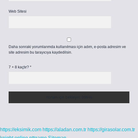
Web Sitesi
Daha sonraki yorumlarımda kullanılması için adım, e-posta adresim ve
site adresim bu tarayıcıya kaydedilsin.
7 + 8 kaçtır?
*
https://eksimik.com
https://aladan.com.tr
https://girasolar.com.tr
knight online
nttgame
Sitemap