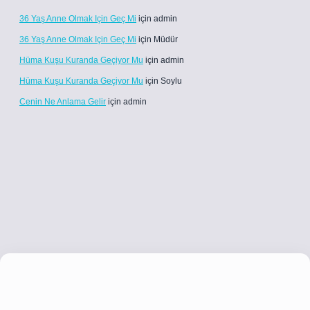
36 Yaş Anne Olmak Için Geç Mi
için
admin
36 Yaş Anne Olmak Için Geç Mi
için
Müdür
Hüma Kuşu Kuranda Geçiyor Mu
için
admin
Hüma Kuşu Kuranda Geçiyor Mu
için
Soylu
Cenin Ne Anlama Gelir
için
admin
tci.co
betci giriş
betci giriş
hiltonbet yeni giriş