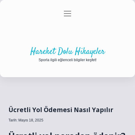
menüyü
Anasayfa
Gizlilik Politikası
Yasal Uyarı
aç
Hakkımızda
Hareket Dolu Hikayeler
Sporla ilgili eğlenceli bilgiler keşfet!
Ücretli Yol Ödemesi Nasıl Yapılır
Tarih: Mayıs 18, 2025