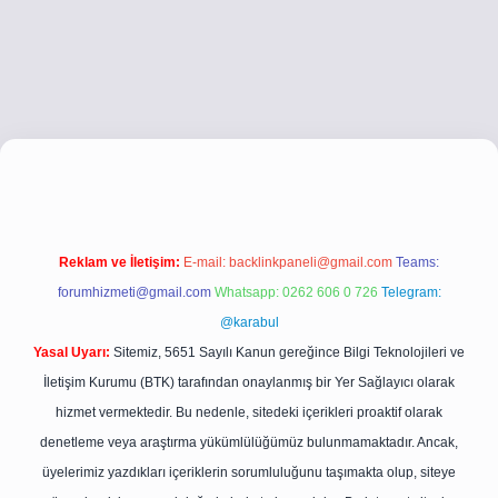
i.co
betci giriş
betci giriş
hiltonbet yeni giriş
Reklam ve İletişim:
E-mail:
backlinkpaneli@gmail.com
Teams:
forumhizmeti@gmail.com
Whatsapp: 0262 606 0 726
Telegram:
@karabul
Yasal Uyarı:
Sitemiz, 5651 Sayılı Kanun gereğince Bilgi Teknolojileri ve
İletişim Kurumu (BTK) tarafından onaylanmış bir Yer Sağlayıcı olarak
hizmet vermektedir. Bu nedenle, sitedeki içerikleri proaktif olarak
denetleme veya araştırma yükümlülüğümüz bulunmamaktadır. Ancak,
üyelerimiz yazdıkları içeriklerin sorumluluğunu taşımakta olup, siteye