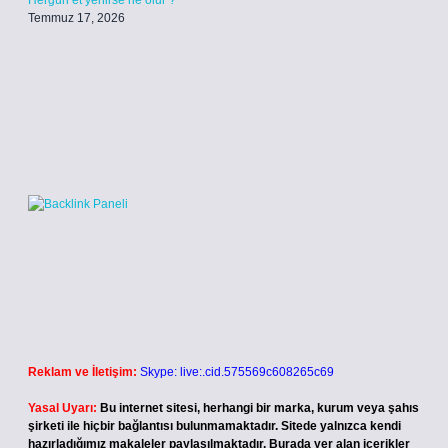
Hergün et yenirse ne olur ?
Temmuz 17, 2026
Reklam ve İletişim:
Skype: live:.cid.575569c608265c69
Yasal Uyarı:
Bu internet sitesi, herhangi bir marka, kurum veya şahıs
şirketi ile hiçbir bağlantısı bulunmamaktadır. Sitede yalnızca kendi
hazırladığımız makaleler paylaşılmaktadır. Burada yer alan içerikler