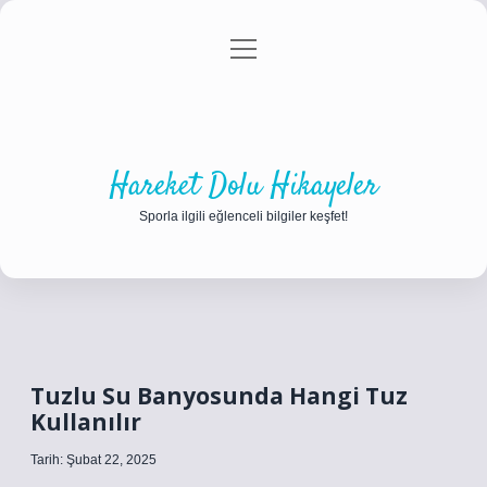
menüyü
Anasayfa
Gizlilik Politikası
Yasal Uyarı
aç
Hakkımızda
Hareket Dolu Hikayeler
Sporla ilgili eğlenceli bilgiler keşfet!
Tuzlu Su Banyosunda Hangi Tuz
Kullanılır
Tarih: Şubat 22, 2025