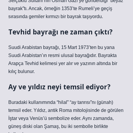
Selçuklu Sultanı’nın Osman Gazi’ye gönderdiği “beyaz
bayrak”tı. Ancak, örneğin 1353’te Rumeli’ye geçiş
sırasında gemiler kırmızı bir bayrak taşıyordu.
Tevhid bayrağı ne zaman çıktı?
Suudi Arabistan bayrağı, 15 Mart 1973’ten bu yana
Suudi Arabistan’ın resmi ulusal bayrağıdır. Bayrakta
Arapça Tevhid kelimesi yer alır ve yazının altında bir
kılıç bulunur.
Ay ve yıldız neyi temsil ediyor?
Buradaki kullanımında “hilal” “ay tanrısı”nı (günah)
temsil eder. Yıldız, antik Roma mitolojisinde de görülen
İştar veya Venüs’ü sembolize eder. Aynı zamanda,
güneş diski olan Şamaş, bu iki sembolle birlikte