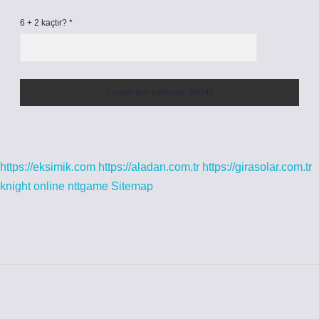
6 + 2 kaçtır?
*
https://eksimik.com
https://aladan.com.tr
https://girasolar.com.tr
knight online
nttgame
Sitemap
Sidebar