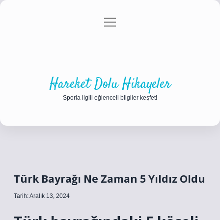
menüyü
Anasayfa
Gizlilik Politikası
Yasal Uyarı
aç
Hakkımızda
Hareket Dolu Hikayeler
Sporla ilgili eğlenceli bilgiler keşfet!
Türk Bayrağı Ne Zaman 5 Yıldız Oldu
Tarih: Aralık 13, 2024