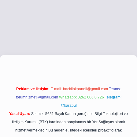
.co
betci giriş
betci giriş
hiltonbet yeni giriş
Reklam ve İletişim:
E-mail:
backlinkpaneli@gmail.com
Teams:
forumhizmeti@gmail.com
Whatsapp: 0262 606 0 726
Telegram:
@karabul
Yasal Uyarı:
Sitemiz, 5651 Sayılı Kanun gereğince Bilgi Teknolojileri ve
İletişim Kurumu (BTK) tarafından onaylanmış bir Yer Sağlayıcı olarak
hizmet vermektedir. Bu nedenle, sitedeki içerikleri proaktif olarak