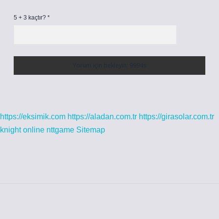
5 + 3 kaçtır?
*
https://eksimik.com
https://aladan.com.tr
https://girasolar.com.tr
knight online
nttgame
Sitemap
Sidebar