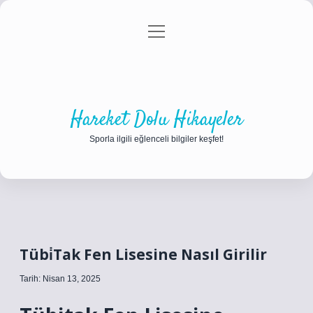
menüyü
Anasayfa
Gizlilik Politikası
Yasal Uyarı
aç
Hakkımızda
Hareket Dolu Hikayeler
Sporla ilgili eğlenceli bilgiler keşfet!
Tübi̇Tak Fen Lisesine Nasıl Girilir
Tarih: Nisan 13, 2025