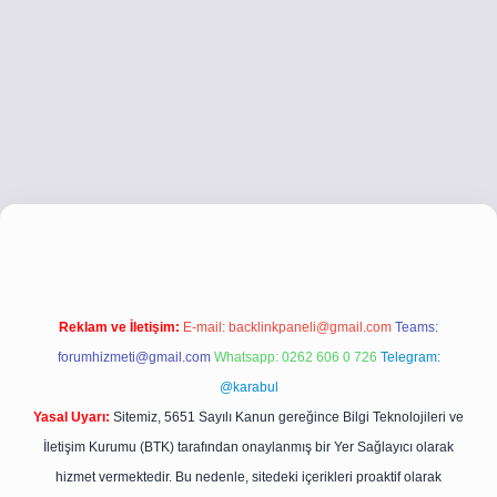
co
betci giriş
betci giriş
hiltonbet yeni giriş
Reklam ve İletişim:
E-mail:
backlinkpaneli@gmail.com
Teams:
forumhizmeti@gmail.com
Whatsapp: 0262 606 0 726
Telegram:
@karabul
Yasal Uyarı:
Sitemiz, 5651 Sayılı Kanun gereğince Bilgi Teknolojileri ve
İletişim Kurumu (BTK) tarafından onaylanmış bir Yer Sağlayıcı olarak
hizmet vermektedir. Bu nedenle, sitedeki içerikleri proaktif olarak