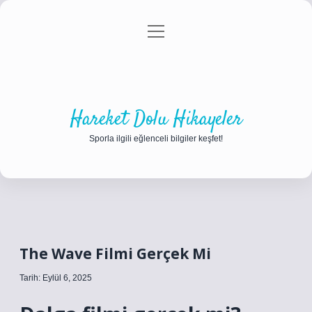
menüyü
Anasayfa
Gizlilik Politikası
Yasal Uyarı
aç
Hakkımızda
Hareket Dolu Hikayeler
Sporla ilgili eğlenceli bilgiler keşfet!
The Wave Filmi Gerçek Mi
Tarih: Eylül 6, 2025