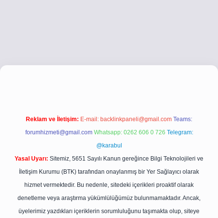
etci.co
betci giriş
betci giriş
hiltonbet yeni giriş
Reklam ve İletişim:
E-mail:
backlinkpaneli@gmail.com
Teams:
forumhizmeti@gmail.com
Whatsapp: 0262 606 0 726
Telegram:
@karabul
Yasal Uyarı:
Sitemiz, 5651 Sayılı Kanun gereğince Bilgi Teknolojileri ve
İletişim Kurumu (BTK) tarafından onaylanmış bir Yer Sağlayıcı olarak
hizmet vermektedir. Bu nedenle, sitedeki içerikleri proaktif olarak
denetleme veya araştırma yükümlülüğümüz bulunmamaktadır. Ancak,
üyelerimiz yazdıkları içeriklerin sorumluluğunu taşımakta olup, siteye