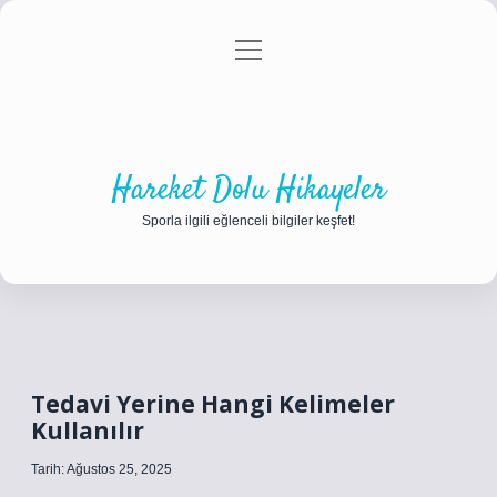
menüyü
Anasayfa
Gizlilik Politikası
Yasal Uyarı
aç
Hakkımızda
Hareket Dolu Hikayeler
Sporla ilgili eğlenceli bilgiler keşfet!
Tedavi Yerine Hangi Kelimeler
Kullanılır
Tarih: Ağustos 25, 2025