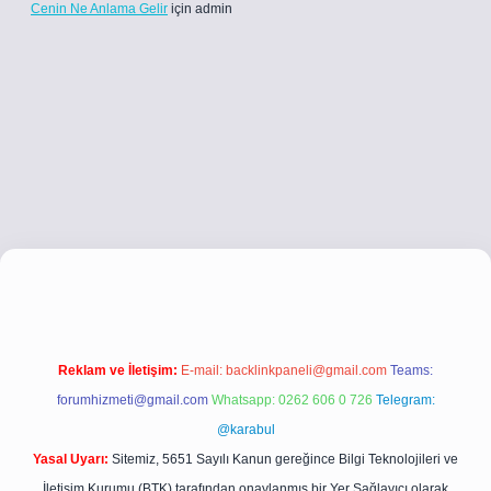
Cenin Ne Anlama Gelir
için
admin
etci.co
betci giriş
betci giriş
hiltonbet yeni giriş
Reklam ve İletişim:
E-mail:
backlinkpaneli@gmail.com
Teams:
forumhizmeti@gmail.com
Whatsapp: 0262 606 0 726
Telegram:
@karabul
Yasal Uyarı:
Sitemiz, 5651 Sayılı Kanun gereğince Bilgi Teknolojileri ve
İletişim Kurumu (BTK) tarafından onaylanmış bir Yer Sağlayıcı olarak