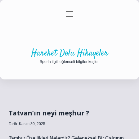
menüyü
Anasayfa
Gizlilik Politikası
Yasal Uyarı
aç
Hakkımızda
Hareket Dolu Hikayeler
Sporla ilgili eğlenceli bilgiler keşfet!
Tatvan’ın neyi meşhur ?
Tarih: Kasım 30, 2025
Tambur Özellikleri Nelerdir? Geleneksel Bir Çalgının