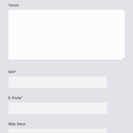
Yorum
İsim*
E-Posta*
Web Sitesi