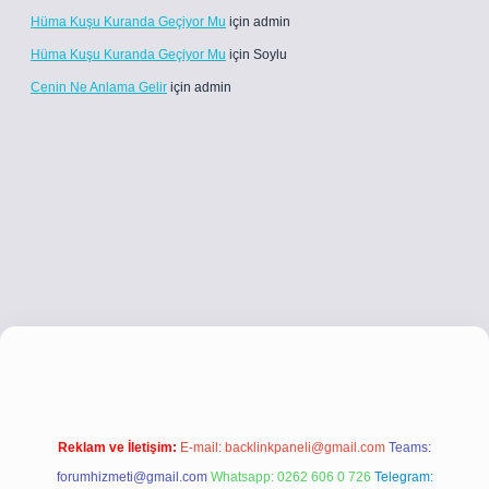
Hüma Kuşu Kuranda Geçiyor Mu
için
admin
Hüma Kuşu Kuranda Geçiyor Mu
için
Soylu
Cenin Ne Anlama Gelir
için
admin
etci.co
betci giriş
betci giriş
hiltonbet yeni giriş
Reklam ve İletişim:
E-mail:
backlinkpaneli@gmail.com
Teams:
forumhizmeti@gmail.com
Whatsapp: 0262 606 0 726
Telegram: