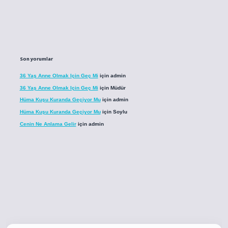
Son yorumlar
36 Yaş Anne Olmak Için Geç Mi
için
admin
36 Yaş Anne Olmak Için Geç Mi
için
Müdür
Hüma Kuşu Kuranda Geçiyor Mu
için
admin
Hüma Kuşu Kuranda Geçiyor Mu
için
Soylu
Cenin Ne Anlama Gelir
için
admin
o
betci giriş
betci giriş
hiltonbet yeni giriş