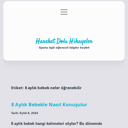
menüyü
Anasayfa
Gizlilik Politikası
Yasal Uyarı
aç
Hakkımızda
Hareket Dolu Hikayeler
Sporla ilgili eğlenceli bilgiler keşfet!
Etiket:
8 aylık bebek neler öğrenebilir
8 Aylık Bebekle Nasıl Konuşulur
Tarih: Eylül 8, 2024
8 aylık bebek hangi kelimeleri söyler? Bu dönemde