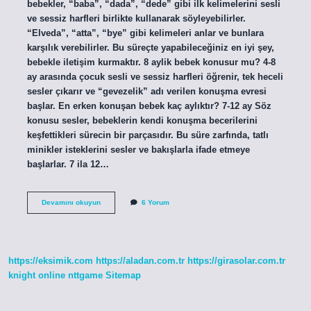
bebekler, “baba”, “dada”, “dede” gibi ilk kelimelerini sesli
ve sessiz harfleri birlikte kullanarak söyleyebilirler.
“Elveda”, “atta”, “bye” gibi kelimeleri anlar ve bunlara
karşılık verebilirler. Bu süreçte yapabileceğiniz en iyi şey,
bebekle iletişim kurmaktır. 8 aylik bebek konusur mu? 4-8
ay arasında çocuk sesli ve sessiz harfleri öğrenir, tek heceli
sesler çıkarır ve “gevezelik” adı verilen konuşma evresi
başlar. En erken konuşan bebek kaç aylıktır? 7-12 ay Söz
konusu sesler, bebeklerin kendi konuşma becerilerini
keşfettikleri sürecin bir parçasıdır. Bu süre zarfında, tatlı
minikler isteklerini sesler ve bakışlarla ifade etmeye
başlarlar. 7 ila 12…
8
Devamını okuyun
6 Yorum
Aylık
Bebekle
Nasıl
Konuşulur
https://eksimik.com
https://aladan.com.tr
https://girasolar.com.tr
knight online
nttgame
Sitemap