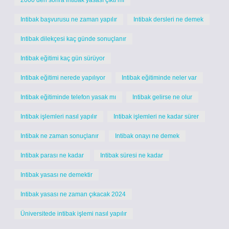
2000 den sonra intibak yasası çıktı mı
Intibak başvurusu ne zaman yapılır
Intibak dersleri ne demek
Intibak dilekçesi kaç günde sonuçlanır
Intibak eğitimi kaç gün sürüyor
Intibak eğitimi nerede yapılıyor
Intibak eğitiminde neler var
Intibak eğitiminde telefon yasak mı
Intibak gelirse ne olur
Intibak işlemleri nasıl yapılır
Intibak işlemleri ne kadar sürer
Intibak ne zaman sonuçlanır
Intibak onayı ne demek
Intibak parası ne kadar
Intibak süresi ne kadar
Intibak yasası ne demektir
Intibak yasası ne zaman çıkacak 2024
Üniversitede intibak işlemi nasıl yapılır