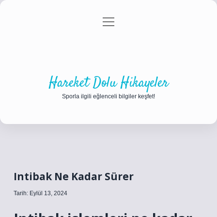
menüyü
Anasayfa
Gizlilik Politikası
Yasal Uyarı
aç
Hakkımızda
Hareket Dolu Hikayeler
Sporla ilgili eğlenceli bilgiler keşfet!
Intibak Ne Kadar Sürer
Tarih: Eylül 13, 2024