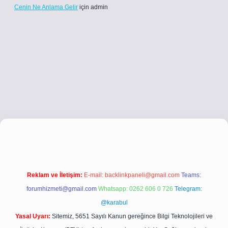
Cenin Ne Anlama Gelir
için
admin
co
betci giriş
betci giriş
hiltonbet yeni giriş
Reklam ve İletişim:
E-mail:
backlinkpaneli@gmail.com
Teams:
forumhizmeti@gmail.com
Whatsapp: 0262 606 0 726
Telegram:
@karabul
Yasal Uyarı:
Sitemiz, 5651 Sayılı Kanun gereğince Bilgi Teknolojileri ve