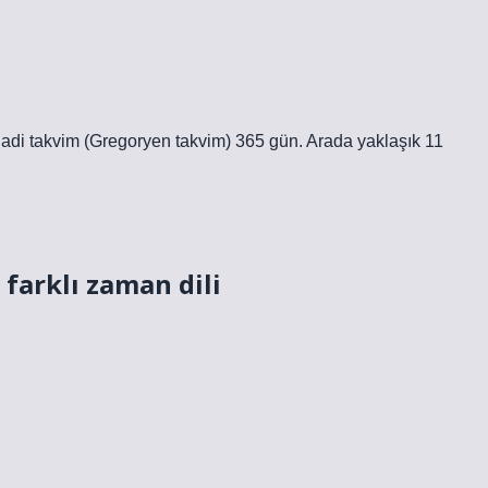
adi takvim (Gregoryen takvim) 365 gün. Arada yaklaşık 11
 farklı zaman dili