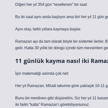
Diğeri her yıl 354 gün “resetlenen” bir saat
Bu iki saat aynı anda başlıyor ama biri her yıl 11 gün g
Aynı olay, farklı yıllara kaymaya başlar.
Ramazan ayı da tam olarak böyle bir sistemle ilerler. 
gelir. Hatta 30 yıllık bir döngü içinde tüm mevsimleri ge
11 günlük kayma nasıl iki Ram
İşin matematiği aslında çok net:
Her yıl Ramazan, Miladi takvime göre yaklaşık 10-11 g
Bunu bir merdiven gibi düşünelim. Siz her yıl 11 basama
iki farklı “katta” Ramazan’ı görebiliyorsunuz.