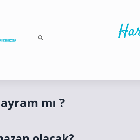
Har
akkımızda
bayram mı ?
mazan olacak?