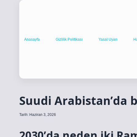
Anasayfa
Gizlilik Politikası
Yasal Uyarı
H
Suudi Arabistan’da 
Tarih: Haziran 3, 2026
2030’da neden iki Ra