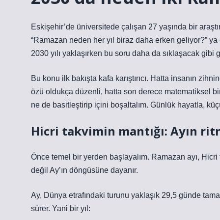
Eskişehir’de üniversitede çalışan 27 yaşında bir araştır
“Ramazan neden her yıl biraz daha erken geliyor?” ya d
2030 yılı yaklaşırken bu soru daha da sıklaşacak gib
Bu konu ilk bakışta kafa karıştırıcı. Hatta insanın zihni
özü oldukça düzenli, hatta son derece matematiksel bi
ne de basitleştirip içini boşaltalım. Günlük hayatla, kü
Hicri takvimin mantığı: Ayın ri
Önce temel bir yerden başlayalım. Ramazan ayı, Hicri t
değil Ay’ın döngüsüne dayanır.
Ay, Dünya etrafındaki turunu yaklaşık 29,5 günde tama
sürer. Yani bir yıl: