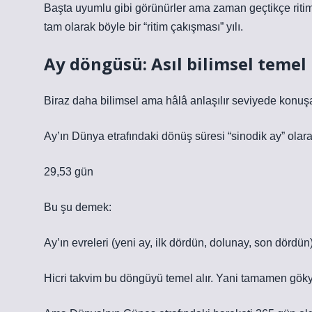
Başta uyumlu gibi görünürler ama zaman geçtikçe ritimle
tam olarak böyle bir “ritim çakışması” yılı.
Ay döngüsü: Asıl bilimsel temel
Biraz daha bilimsel ama hâlâ anlaşılır seviyede konuş
Ay’ın Dünya etrafındaki dönüş süresi “sinodik ay” olara
29,53 gün
Bu şu demek:
Ay’ın evreleri (yeni ay, ilk dördün, dolunay, son dördü
Hicri takvim bu döngüyü temel alır. Yani tamamen gökyü