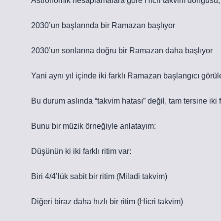
Astronomik hesaplamalara göre Hicri takvim döngüsü, 203
2030’un başlarında bir Ramazan başlıyor
2030’un sonlarına doğru bir Ramazan daha başlıyor
Yani aynı yıl içinde iki farklı Ramazan başlangıcı görüle
Bu durum aslında “takvim hatası” değil, tam tersine iki
Bunu bir müzik örneğiyle anlatayım:
Düşünün ki iki farklı ritim var:
Biri 4/4’lük sabit bir ritim (Miladi takvim)
Diğeri biraz daha hızlı bir ritim (Hicri takvim)