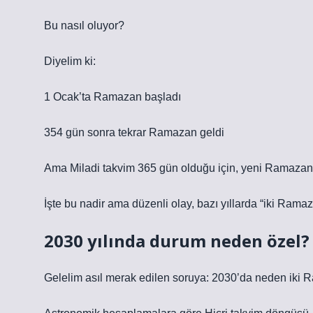
Bu nasıl oluyor?
Diyelim ki:
1 Ocak’ta Ramazan başladı
354 gün sonra tekrar Ramazan geldi
Ama Miladi takvim 365 gün olduğu için, yeni Ramazan bir 
İşte bu nadir ama düzenli olay, bazı yıllarda “iki Ram
2030 yılında durum neden özel?
Gelelim asıl merak edilen soruya: 2030’da neden iki