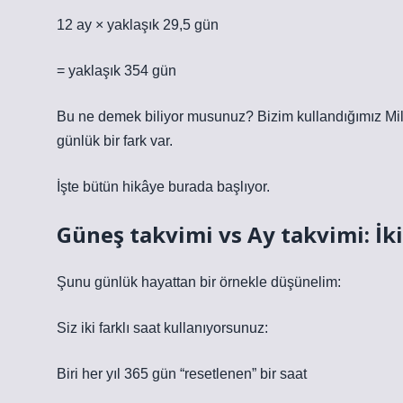
12 ay × yaklaşık 29,5 gün
= yaklaşık 354 gün
Bu ne demek biliyor musunuz? Bizim kullandığımız Mil
günlük bir fark var.
İşte bütün hikâye burada başlıyor.
Güneş takvimi vs Ay takvimi: İki
Şunu günlük hayattan bir örnekle düşünelim:
Siz iki farklı saat kullanıyorsunuz:
Biri her yıl 365 gün “resetlenen” bir saat