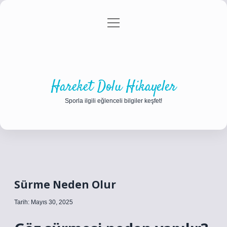
menüyü
Anasayfa
Gizlilik Politikası
Yasal Uyarı
aç
Hakkımızda
Hareket Dolu Hikayeler
Sporla ilgili eğlenceli bilgiler keşfet!
Sürme Neden Olur
Tarih: Mayıs 30, 2025