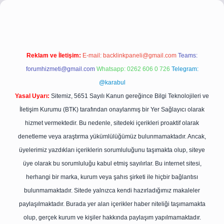
/
betci.co
betci giriş
betci giriş
hiltonbet yeni giriş
Reklam ve İletişim:
E-mail:
backlinkpaneli@gmail.com
Teams:
forumhizmeti@gmail.com
Whatsapp: 0262 606 0 726
Telegram:
@karabul
Yasal Uyarı:
Sitemiz, 5651 Sayılı Kanun gereğince Bilgi Teknolojileri ve
İletişim Kurumu (BTK) tarafından onaylanmış bir Yer Sağlayıcı olarak
hizmet vermektedir. Bu nedenle, sitedeki içerikleri proaktif olarak
denetleme veya araştırma yükümlülüğümüz bulunmamaktadır. Ancak,
üyelerimiz yazdıkları içeriklerin sorumluluğunu taşımakta olup, siteye
üye olarak bu sorumluluğu kabul etmiş sayılırlar. Bu internet sitesi,
herhangi bir marka, kurum veya şahıs şirketi ile hiçbir bağlantısı
bulunmamaktadır. Sitede yalnızca kendi hazırladığımız makaleler
paylaşılmaktadır. Burada yer alan içerikler haber niteliği taşımamakta
olup, gerçek kurum ve kişiler hakkında paylaşım yapılmamaktadır.