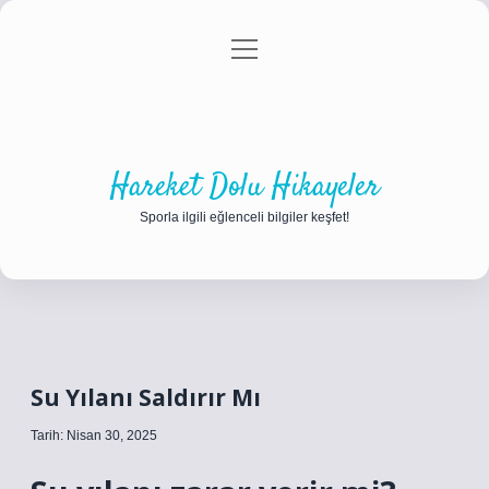
menüyü
Anasayfa
Gizlilik Politikası
Yasal Uyarı
aç
Hakkımızda
Hareket Dolu Hikayeler
Sporla ilgili eğlenceli bilgiler keşfet!
Su Yılanı Saldırır Mı
Tarih: Nisan 30, 2025