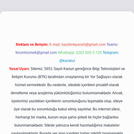
co
betci giriş
betci giriş
hiltonbet yeni giriş
Reklam ve İletişim:
E-mail:
backlinkpaneli@gmail.com
Teams:
forumhizmeti@gmail.com
Whatsapp: 0262 606 0 726
Telegram:
@karabul
Yasal Uyarı:
Sitemiz, 5651 Sayılı Kanun gereğince Bilgi Teknolojileri ve
İletişim Kurumu (BTK) tarafından onaylanmış bir Yer Sağlayıcı olarak
hizmet vermektedir. Bu nedenle, sitedeki içerikleri proaktif olarak
denetleme veya araştırma yükümlülüğümüz bulunmamaktadır. Ancak,
üyelerimiz yazdıkları içeriklerin sorumluluğunu taşımakta olup, siteye
üye olarak bu sorumluluğu kabul etmiş sayılırlar. Bu internet sitesi,
herhangi bir marka, kurum veya şahıs şirketi ile hiçbir bağlantısı
bulunmamaktadır. Sitede yalnızca kendi hazırladığımız makaleler
paylaşılmaktadır. Burada yer alan içerikler haber niteliği taşımamakta