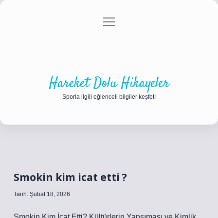
menüyü
Anasayfa
Gizlilik Politikası
Yasal Uyarı
aç
Hakkımızda
Hareket Dolu Hikayeler
Sporla ilgili eğlenceli bilgiler keşfet!
Smokin kim icat etti ?
Tarih: Şubat 18, 2026
Smokin Kim İcat Etti? Kültürlerin Yansıması ve Kimlik