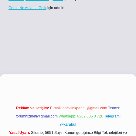
Cenin Ne Anlama Gelir
için
admin
co
betci giriş
betci giriş
hiltonbet yeni giriş
Reklam ve İletişim:
E-mail:
backlinkpaneli@gmail.com
Teams:
forumhizmeti@gmail.com
Whatsapp: 0262 606 0 726
Telegram:
@karabul
Yasal Uyarı:
Sitemiz, 5651 Sayılı Kanun gereğince Bilgi Teknolojileri ve