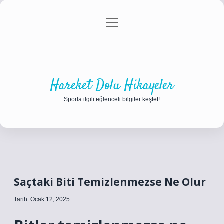
menüyü
Anasayfa
Gizlilik Politikası
Yasal Uyarı
aç
Hakkımızda
Hareket Dolu Hikayeler
Sporla ilgili eğlenceli bilgiler keşfet!
Saçtaki Biti Temizlenmezse Ne Olur
Tarih: Ocak 12, 2025