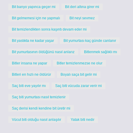
Bit banyo yapınca geçer mi
Bit deri altına girer mi
Bit gelmemesi için ne yapmalı
Bit neyi sevmez
Bit temizlendikten sonra kaşıntı devam eder mi
Bit yastıkta ne kadar yaşar
Bit yumurtası kaç günde canlanır
Bit yumurtasının öldüğünü nasıl anlarız
Bitlenmek sağlıklı mı
Bitler insana ne yapar
Bitler temizlenmezse ne olur
Bitleri en hızlı ne öldürür
Boyalı saça bit gelir mi
Saç biti eve yayılır mı
Saç biti vücuda zarar verir mi
Saç biti yumurtası nasıl temizlenir
Saç derisi kendi kendine bit üretir mi
Vücut biti olduğu nasıl anlaşılır
Yatak biti nedir