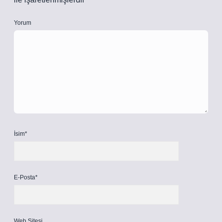
Yorum
İsim*
E-Posta*
Web Sitesi