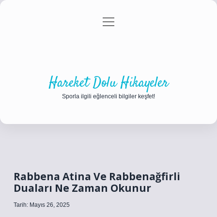
menüyü
Anasayfa
Gizlilik Politikası
Yasal Uyarı
aç
Hakkımızda
Hareket Dolu Hikayeler
Sporla ilgili eğlenceli bilgiler keşfet!
Rabbena Atina Ve Rabbenağfirli
Duaları Ne Zaman Okunur
Tarih: Mayıs 26, 2025