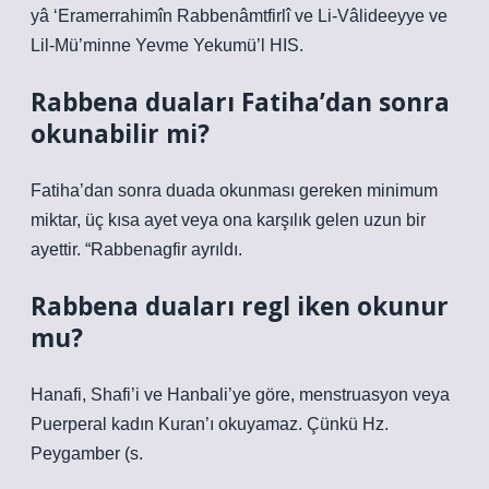
yâ ‘Eramerrahimîn Rabbenâmtfirlî ve Li-Vâlideeyye ve
Lil-Mü’minne Yevme Yekumü’l HIS.
Rabbena duaları Fatiha’dan sonra
okunabilir mi?
Fatiha’dan sonra duada okunması gereken minimum
miktar, üç kısa ayet veya ona karşılık gelen uzun bir
ayettir. “Rabbenagfir ayrıldı.
Rabbena duaları regl iken okunur
mu?
Hanafi, Shafi’i ve Hanbali’ye göre, menstruasyon veya
Puerperal kadın Kuran’ı okuyamaz. Çünkü Hz.
Peygamber (s.