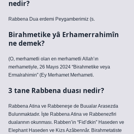
nedir?
Rabbena Dua erdemi Peygamberimiz (s.
Birahmetike yâ Erhamerrahimîn
ne demek?
(O, merhametli olan en merhametli Allah’ın
merhametiyle, 26 Mayıs 2024 “Birahmetike veya
Ermalrahimin” (Ey Merhamet Merhameti.
3 tane Rabbena duası nedir?
Rabbena Atina ve Rabbeneşe de Buualar Arasezda
Bulunmaktadır. İşte Rabbena Atina ve Rabbenezfiri
dualarının okunması. Rabben’in “Fid’dkin” Haseden ve
Elephant Haseden ve Kizs Azâbennâr. Birahmetatiste