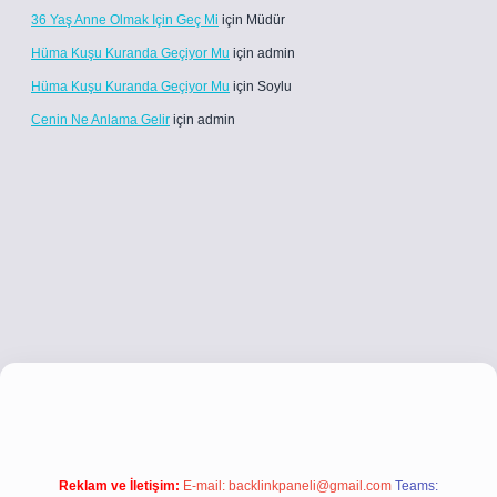
36 Yaş Anne Olmak Için Geç Mi
için
Müdür
Hüma Kuşu Kuranda Geçiyor Mu
için
admin
Hüma Kuşu Kuranda Geçiyor Mu
için
Soylu
Cenin Ne Anlama Gelir
için
admin
etci.co
betci giriş
betci giriş
hiltonbet yeni giriş
Reklam ve İletişim:
E-mail:
backlinkpaneli@gmail.com
Teams: