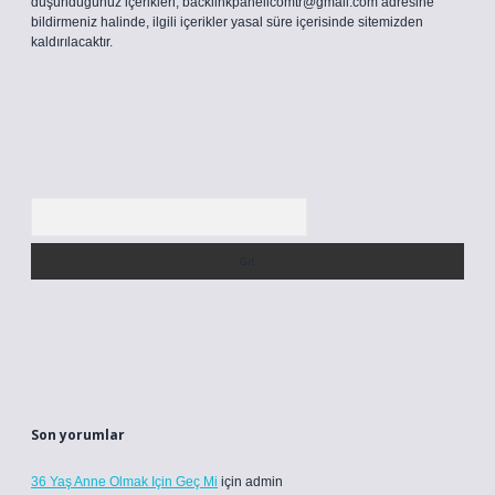
düşündüğünüz içerikleri,
backlinkpanelicomtr@gmail.com
adresine
bildirmeniz halinde, ilgili içerikler yasal süre içerisinde sitemizden
kaldırılacaktır.
Arama
Son yorumlar
36 Yaş Anne Olmak Için Geç Mi
için
admin