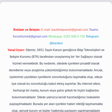
yz/
betci.co
betci giriş
betci giriş
hiltonbet yeni giriş
Reklam ve İletişim:
E-mail:
backlinkpaneli@gmail.com
Teams:
forumhizmeti@gmail.com
Whatsapp: 0262 606 0 726
Telegram:
@karabul
Yasal Uyarı:
Sitemiz, 5651 Sayılı Kanun gereğince Bilgi Teknolojileri ve
İletişim Kurumu (BTK) tarafından onaylanmış bir Yer Sağlayıcı olarak
hizmet vermektedir. Bu nedenle, sitedeki içerikleri proaktif olarak
denetleme veya araştırma yükümlülüğümüz bulunmamaktadır. Ancak,
üyelerimiz yazdıkları içeriklerin sorumluluğunu taşımakta olup, siteye
üye olarak bu sorumluluğu kabul etmiş sayılırlar. Bu internet sitesi,
herhangi bir marka, kurum veya şahıs şirketi ile hiçbir bağlantısı
bulunmamaktadır. Sitede yalnızca kendi hazırladığımız makaleler
paylaşılmaktadır. Burada yer alan içerikler haber niteliği taşımamakta
olup, gerçek kurum ve kişiler hakkında paylaşım yapılmamaktadır.