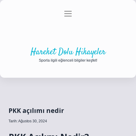
menüyü
Anasayfa
Gizlilik Politikası
Yasal Uyarı
aç
Hakkımızda
Hareket Dolu Hikayeler
Sporla ilgili eğlenceli bilgiler keşfet!
PKK açılımı nedir
Tarih: Ağustos 30, 2024