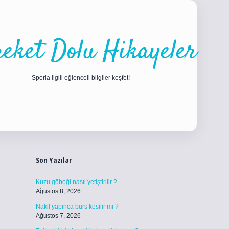
eket Dolu Hikayeler
Sporla ilgili eğlenceli bilgiler keşfet!
Sidebar
ilbet
betci
piabellacasino sitesi
https://www.betexper.xyz/
betc
Son Yazılar
Kuzu göbeği nasıl yetiştirilir ?
Ağustos 8, 2026
Nakil yapınca burs kesilir mi ?
Ağustos 7, 2026