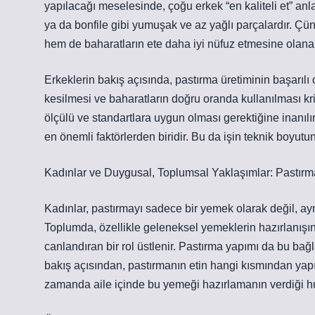
yapılacağı meselesinde, çoğu erkek “en kaliteli et” anla
ya da bonfile gibi yumuşak ve az yağlı parçalardır. Ç
hem de baharatların ete daha iyi nüfuz etmesine olanak
Erkeklerin bakış açısında, pastırma üretiminin başarılı 
kesilmesi ve baharatların doğru oranda kullanılması krit
ölçülü ve standartlara uygun olması gerektiğine inanılır.
en önemli faktörlerden biridir. Bu da işin teknik boyutu
Kadınlar ve Duygusal, Toplumsal Yaklaşımlar: Pastırma 
Kadınlar, pastırmayı sadece bir yemek olarak değil, ay
Toplumda, özellikle geleneksel yemeklerin hazırlanışınd
canlandıran bir rol üstlenir. Pastırma yapımı da bu bağl
bakış açısından, pastırmanın etin hangi kısmından yapı
zamanda aile içinde bu yemeği hazırlamanın verdiği hu