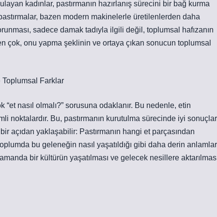
rgulayan kadınlar, pastırmanın hazırlanış sürecini bir bağ kurma
n pastırmalar, bazen modern makinelerle üretilenlerden daha
korunması, sadece damak tadıyla ilgili değil, toplumsal hafızanın
nden çok, onu yapma şeklinin ve ortaya çıkan sonucun toplumsal
 Toplumsal Farklar
k “et nasıl olmalı?” sorusuna odaklanır. Bu nedenle, etin
i noktalardır. Bu, pastırmanın kurutulma sürecinde iyi sonuçlar
 bir açıdan yaklaşabilir: Pastırmanın hangi et parçasından
, toplumda bu geleneğin nasıl yaşatıldığı gibi daha derin anlamlar
 zamanda bir kültürün yaşatılması ve gelecek nesillere aktarılmas