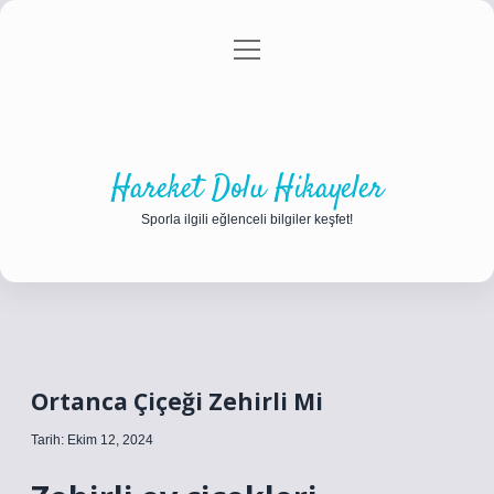
menüyü
Anasayfa
Gizlilik Politikası
Yasal Uyarı
aç
Hakkımızda
Hareket Dolu Hikayeler
Sporla ilgili eğlenceli bilgiler keşfet!
Ortanca Çiçeği Zehirli Mi
Tarih: Ekim 12, 2024