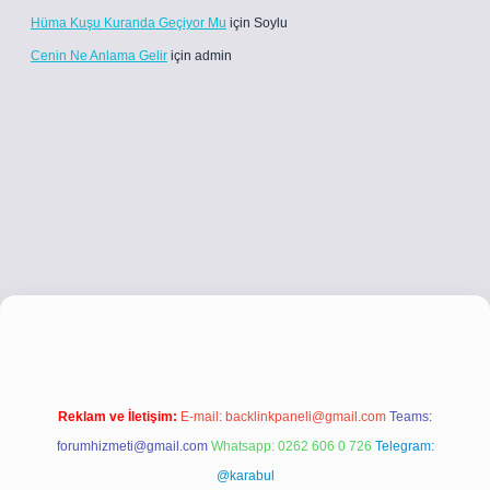
Hüma Kuşu Kuranda Geçiyor Mu
için
Soylu
Cenin Ne Anlama Gelir
için
admin
co
betci giriş
betci giriş
hiltonbet yeni giriş
Reklam ve İletişim:
E-mail:
backlinkpaneli@gmail.com
Teams:
forumhizmeti@gmail.com
Whatsapp: 0262 606 0 726
Telegram:
@karabul