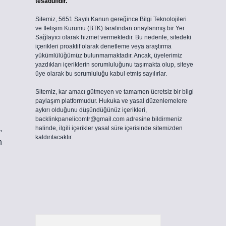
tesadüfidir.
Sitemiz, 5651 Sayılı Kanun gereğince Bilgi Teknolojileri
ve İletişim Kurumu (BTK) tarafından onaylanmış bir Yer
Sağlayıcı olarak hizmet vermektedir. Bu nedenle, sitedeki
içerikleri proaktif olarak denetleme veya araştırma
yükümlülüğümüz bulunmamaktadır. Ancak, üyelerimiz
yazdıkları içeriklerin sorumluluğunu taşımakta olup, siteye
üye olarak bu sorumluluğu kabul etmiş sayılırlar.
Sitemiz, kar amacı gütmeyen ve tamamen ücretsiz bir bilgi
paylaşım platformudur. Hukuka ve yasal düzenlemelere
aykırı olduğunu düşündüğünüz içerikleri,
backlinkpanelicomtr@gmail.com
adresine bildirmeniz
,
halinde, ilgili içerikler yasal süre içerisinde sitemizden
kaldırılacaktır.
n
Arama