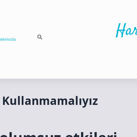
Har
akkımızda
n Kullanmamalıyız