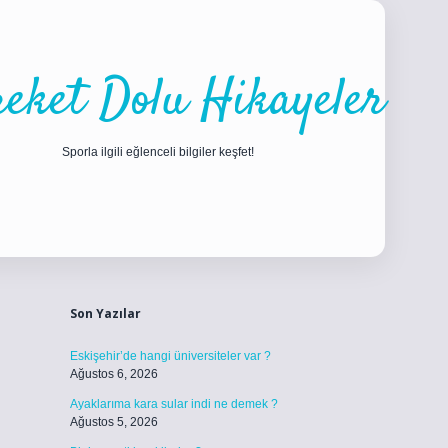
eket Dolu Hikayeler
Sporla ilgili eğlenceli bilgiler keşfet!
Sidebar
ilbet
betci
piabellacasino sitesi
https://www.betexper.xyz/
betci.c
Son Yazılar
Eskişehir’de hangi üniversiteler var ?
Ağustos 6, 2026
Ayaklarıma kara sular indi ne demek ?
Ağustos 5, 2026