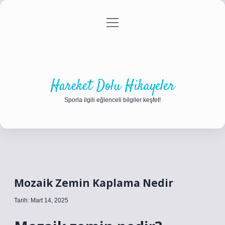
menüyü
Anasayfa
Gizlilik Politikası
Yasal Uyarı
aç
Hakkımızda
Hareket Dolu Hikayeler
Sporla ilgili eğlenceli bilgiler keşfet!
Mozaik Zemin Kaplama Nedir
Tarih: Mart 14, 2025