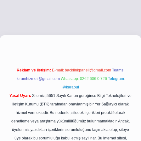
etci.co
betci giriş
betci giriş
hiltonbet yeni giriş
Reklam ve İletişim:
E-mail:
backlinkpaneli@gmail.com
Teams:
forumhizmeti@gmail.com
Whatsapp: 0262 606 0 726
Telegram:
@karabul
Yasal Uyarı:
Sitemiz, 5651 Sayılı Kanun gereğince Bilgi Teknolojileri ve
İletişim Kurumu (BTK) tarafından onaylanmış bir Yer Sağlayıcı olarak
hizmet vermektedir. Bu nedenle, sitedeki içerikleri proaktif olarak
denetleme veya araştırma yükümlülüğümüz bulunmamaktadır. Ancak,
üyelerimiz yazdıkları içeriklerin sorumluluğunu taşımakta olup, siteye
üye olarak bu sorumluluğu kabul etmiş sayılırlar. Bu internet sitesi,