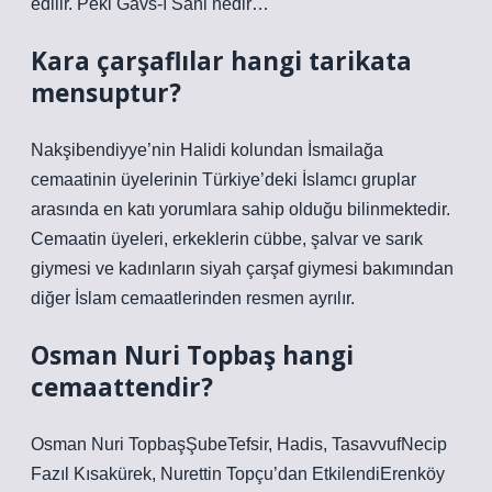
edilir. Peki Gavs-ı Sani nedir…
Kara çarşaflılar hangi tarikata
mensuptur?
Nakşibendiyye’nin Halidi kolundan İsmailağa
cemaatinin üyelerinin Türkiye’deki İslamcı gruplar
arasında en katı yorumlara sahip olduğu bilinmektedir.
Cemaatin üyeleri, erkeklerin cübbe, şalvar ve sarık
giymesi ve kadınların siyah çarşaf giymesi bakımından
diğer İslam cemaatlerinden resmen ayrılır.
Osman Nuri Topbaş hangi
cemaattendir?
Osman Nuri TopbaşŞubeTefsir, Hadis, TasavvufNecip
Fazıl Kısakürek, Nurettin Topçu’dan EtkilendiErenköy