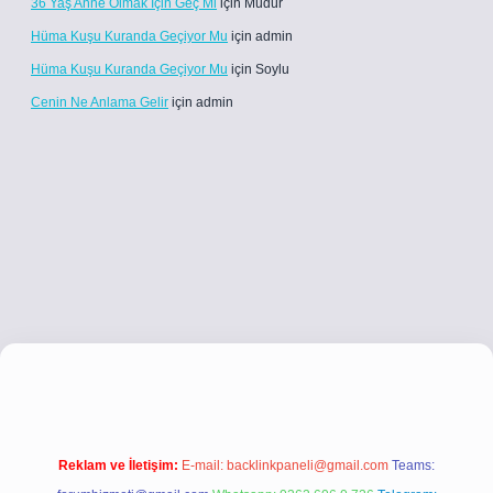
36 Yaş Anne Olmak Için Geç Mi
için
Müdür
Hüma Kuşu Kuranda Geçiyor Mu
için
admin
Hüma Kuşu Kuranda Geçiyor Mu
için
Soylu
Cenin Ne Anlama Gelir
için
admin
.co
betci giriş
betci giriş
hiltonbet yeni giriş
Reklam ve İletişim:
E-mail:
backlinkpaneli@gmail.com
Teams: