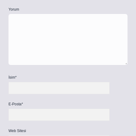
Yorum
İsim*
E-Posta*
Web Sitesi