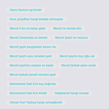
Gavsı Saninin eşi kimdir
Kara çarşaflılar hangi tarikata mensuptur
Menzil 0 km ne kadar gider
Menzil ne demek dini
Menzil Osmanlıda ne demek
Menzil Şeyhi ne mezunu
Menzil şeyhi peygamber torunu mu
Menzil şeyhi soyu nereden gelir
Menzil şeyhin kaç oğlu var
Menzil şeyhinin arabası ne kadar
Menzil tarikatı aslen nereli
Menzil tarikatı serveti nereden gelir
Muhammed Saki Erol kaç doğumlu
Muhammed Saki Erol kimdir
Nakşibendi hangi cemaat
Osman Nuri Topbaş hangi cemaattendir