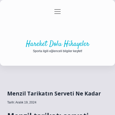
menüyü
Anasayfa
Gizlilik Politikası
Yasal Uyarı
aç
Hakkımızda
Hareket Dolu Hikayeler
Sporla ilgili eğlenceli bilgiler keşfet!
Menzil Tarikatın Serveti Ne Kadar
Tarih: Aralık 19, 2024