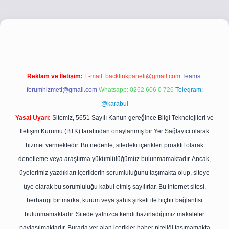
/
betci.co
betci giriş
betci giriş
hiltonbet yeni giriş
Reklam ve İletişim:
E-mail:
backlinkpaneli@gmail.com
Teams:
forumhizmeti@gmail.com
Whatsapp: 0262 606 0 726
Telegram:
@karabul
Yasal Uyarı:
Sitemiz, 5651 Sayılı Kanun gereğince Bilgi Teknolojileri ve
İletişim Kurumu (BTK) tarafından onaylanmış bir Yer Sağlayıcı olarak
hizmet vermektedir. Bu nedenle, sitedeki içerikleri proaktif olarak
denetleme veya araştırma yükümlülüğümüz bulunmamaktadır. Ancak,
üyelerimiz yazdıkları içeriklerin sorumluluğunu taşımakta olup, siteye
üye olarak bu sorumluluğu kabul etmiş sayılırlar. Bu internet sitesi,
herhangi bir marka, kurum veya şahıs şirketi ile hiçbir bağlantısı
bulunmamaktadır. Sitede yalnızca kendi hazırladığımız makaleler
paylaşılmaktadır. Burada yer alan içerikler haber niteliği taşımamakta