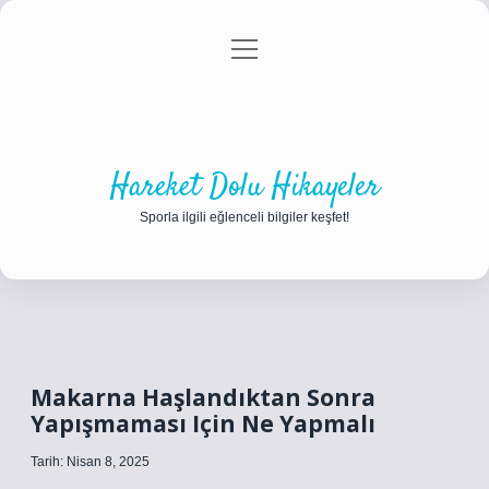
menüyü
Anasayfa
Gizlilik Politikası
Yasal Uyarı
aç
Hakkımızda
Hareket Dolu Hikayeler
Sporla ilgili eğlenceli bilgiler keşfet!
Makarna Haşlandıktan Sonra
Yapışmaması Için Ne Yapmalı
Tarih: Nisan 8, 2025