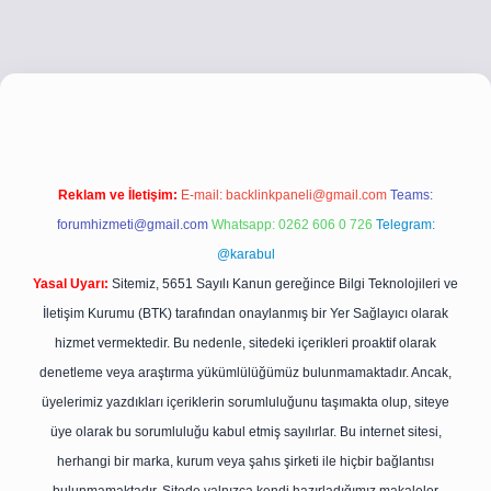
.co
betci giriş
betci giriş
hiltonbet yeni giriş
Reklam ve İletişim:
E-mail:
backlinkpaneli@gmail.com
Teams:
forumhizmeti@gmail.com
Whatsapp: 0262 606 0 726
Telegram:
@karabul
Yasal Uyarı:
Sitemiz, 5651 Sayılı Kanun gereğince Bilgi Teknolojileri ve
İletişim Kurumu (BTK) tarafından onaylanmış bir Yer Sağlayıcı olarak
hizmet vermektedir. Bu nedenle, sitedeki içerikleri proaktif olarak
denetleme veya araştırma yükümlülüğümüz bulunmamaktadır. Ancak,
üyelerimiz yazdıkları içeriklerin sorumluluğunu taşımakta olup, siteye
üye olarak bu sorumluluğu kabul etmiş sayılırlar. Bu internet sitesi,
herhangi bir marka, kurum veya şahıs şirketi ile hiçbir bağlantısı