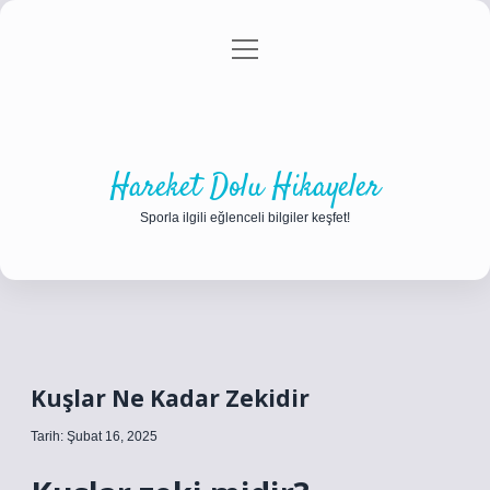
menüyü
Anasayfa
Gizlilik Politikası
Yasal Uyarı
aç
Hakkımızda
Hareket Dolu Hikayeler
Sporla ilgili eğlenceli bilgiler keşfet!
Kuşlar Ne Kadar Zekidir
Tarih: Şubat 16, 2025